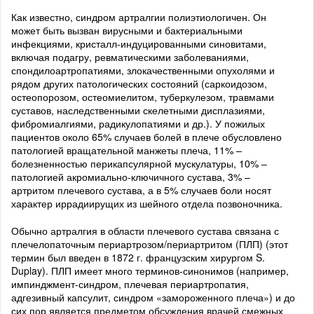
Как известно, синдром артралгии полиэтиологичен. Он
может быть вызван вирусными и бактериальными
инфекциями, кристалл-индуцированными синовитами,
включая подагру, ревматическими заболеваниями,
спондилоартропатиями, злокачественными опухолями и
рядом других патологических состояний (саркоидозом,
остеопорозом, остеомиелитом, туберкулезом, травмами
суставов, наследственными скелетными дисплазиями,
фибромиалгиями, радикулопатиями и др.). У пожилых
пациентов около 65% случаев болей в плече обусловлено
патологией вращательной манжеты плеча, 11% –
болезненностью перикапсулярной мускулатуры, 10% –
патологией акромиально-ключичного сустава, 3% –
артритом плечевого сустава, а в 5% случаев боли носят
характер иррадиирущих из шейного отдела позвоночника.
Обычно артралгия в области плечевого сустава связана с
плечелопаточным периартрозом/периартритом (ПЛП) (этот
термин был введен в 1872 г. французским хирургом S.
Duplay). ПЛП имеет много терминов-синонимов (например,
импинджмент-синдром, плечевая периартропатия,
адгезивный капсулит, синдром «замороженного плеча») и до
сих пор является предметом обсуждения врачей смежных