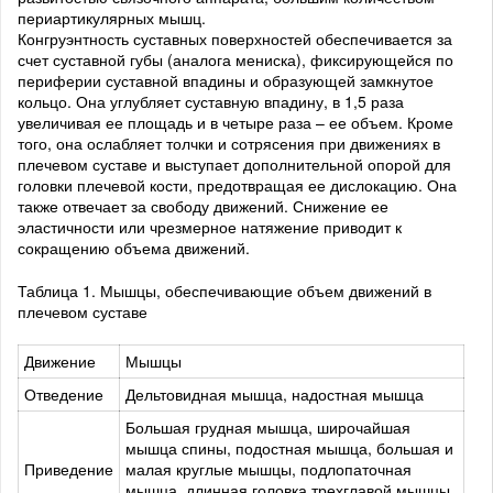
периартикулярных мышц.
Конгруэнтность суставных поверхностей обеспечивается за
счет суставной губы (аналога мениска), фиксирующейся по
периферии суставной впадины и образующей замкнутое
кольцо. Она углубляет суставную впадину, в 1,5 раза
увеличивая ее площадь и в четыре раза – ее объем. Кроме
того, она ослабляет толчки и сотрясения при движениях в
плечевом суставе и выступает дополнительной опорой для
головки плечевой кости, предотвращая ее дислокацию. Она
также отвечает за свободу движений. Снижение ее
эластичности или чрезмерное натяжение приводит к
сокращению объема движений.
Таблица 1. Мышцы, обеспечивающие объем движений в
плечевом суставе
Движение
Мышцы
Отведение
Дельтовидная мышца, надостная мышца
Большая грудная мышца, широчайшая
мышца спины, подостная мышца, большая и
Приведение
малая круглые мышцы, подлопаточная
мышца, длинная головка трехглавой мышцы