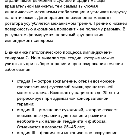
ограничивает движения в суставе и щадит мышцы
вращательной манжеты, тем самым выключая
динамические механизмы стабилизации и усиливая нагрузку
на статические. Дегенеративное изменение манжеты
ротатора усугубляется механизмом трения. Трение с нижней
поверхностью акромиона приводит к ее полному разрыву. В
результате формируется порочный круг развития
импинджмент-синдрома.
В динамике патологического процесса импинджмент-
синдрома C. Neer выделил три стадии, которые можно
учитывать при выборе терапии и прогнозировании течения
заболевания:
стадия I – острое воспаление, отек (и возможное
кровоизлияние) сухожилий мышц вращательной
манжеты плеча. Возникает у пациентов до 25 лет и
регрессирует при адекватной консервативной
терапии;
стадия II – утолщение сухожилий, которое создает
повышенные условия для трения и развития
необратимых явлений тендинита и фиброза.
Отмечается в возрасте 25–45 лет;
стадия III – фактически механическое разрушение