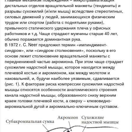
дистальных отделов вращательной манжеты (тендиниты) и
разрывы сухожилий (и/или мышц) вследствие стереотипных,
силовых движений у людей, занимающихся физическим
трудом или спортом (работа с поднятыми руками),
привычного статического удержания плеча у офисных
работников и т.д. Чаще страдают мужчины старше 40 лет,
обычно поражается доминантная рука.
В 1972 г. C. Neer предложил термин «импинджмент-
синдром», или «синдром столкновения», поскольку в его
основе лежит столкновение вращательной манжеты с
передненижней частью акромиона. При этом чаще страдает
сухожилие надостной мышцы, которое находится между
плечевой костью и акромионом, как между молотом и
наковальней, и, будучи наиболее уязвимым, сдавливается
(рис. 1). К факторам риска компрессии сухожилия надостной
мышцы относятся особенности анатомического строения
канала надостной мышцы, образованного снизу верхним
краем головки плечевой кости, а сверху – клювовидно-
акромиальной дугой и акромиально-ключичным суставом.