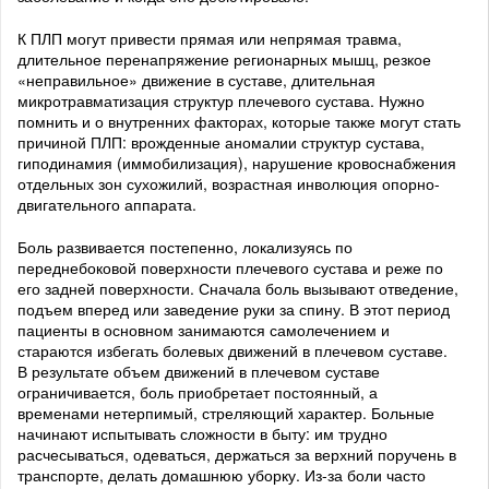
К ПЛП могут привести прямая или непрямая травма,
длительное перенапряжение регионарных мышц, резкое
«неправильное» движение в суставе, длительная
микротравматизация структур плечевого сустава. Нужно
помнить и о внутренних факторах, которые также могут стать
причиной ПЛП: врожденные аномалии структур сустава,
гиподинамия (иммобилизация), нарушение кровоснабжения
отдельных зон сухожилий, возрастная инволюция опорно-
двигательного аппарата.
Боль развивается постепенно, локализуясь по
переднебоковой поверхности плечевого сустава и реже по
его задней поверхности. Сначала боль вызывают отведение,
подъем вперед или заведение руки за спину. В этот период
пациенты в основном занимаются самолечением и
стараются избегать болевых движений в плечевом суставе.
В результате объем движений в плечевом суставе
ограничивается, боль приобретает постоянный, а
временами нетерпимый, стреляющий характер. Больные
начинают испытывать сложности в быту: им трудно
расчесываться, одеваться, держаться за верхний поручень в
транспорте, делать домашнюю уборку. Из-за боли часто