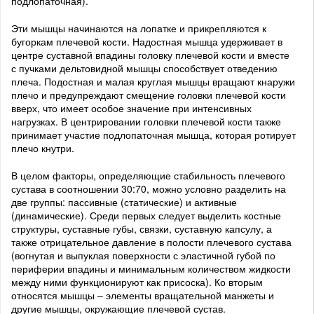
подлопаточная).
Эти мышцы начинаются на лопатке и прикрепляются к
бугоркам плечевой кости. Надостная мышца удерживает в
центре суставной впадины головку плечевой кости и вместе
с пучками дельтовидной мышцы способствует отведению
плеча. Подостная и малая круглая мышцы вращают кнаружи
плечо и предупреждают смещение головки плечевой кости
вверх, что имеет особое значение при интенсивных
нагрузках. В центрировании головки плечевой кости также
принимает участие подлопаточная мышца, которая ротирует
плечо кнутри.
В целом факторы, определяющие стабильность плечевого
сустава в соотношении 30:70, можно условно разделить на
две группы: пассивные (статические) и активные
(динамические). Среди первых следует выделить костные
структуры, суставные губы, связки, суставную капсулу, а
также отрицательное давление в полости плечевого сустава
(вогнутая и выпуклая поверхности с эластичной губой по
периферии впадины и минимальным количеством жидкости
между ними функционируют как присоска). Ко вторым
относятся мышцы – элементы вращательной манжеты и
другие мышцы, окружающие плечевой сустав.