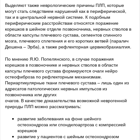
Выделяют также неврологические причины ПЛП, которые
могут стать следствием нарушений как в периферической,
так и в центральной нервной системе. К подобным
периферическим расстройствам относятся поражение
корешков в шейном отделе позвоночника, нервных стволов в
области капсулы плечевого сустава, сегментов спинного
мозга, плечевого сплетения и его коротких ветвей (паралич
Дюшена – Эрба), а также рефлекторная цервикобрахиалгия.
По мнению Я.Ю. Попелянского, в случае поражения
корешков в позвоночнике и нервных стволов в области
капсулы плечевого сустава формируются очаги нейро
остеофиброза по рефлекторным механизмам.
Периартикулярные ткани плечевого сустава – лишь один из
адресатов патологических нервных импульсов из
позвоночника или других
очагов. В качестве доказательства возможной неврогенной
природы ПЛП можно рассматривать:
развитие заболевания на фоне шейного
остеохондроза или спондилоартроза с компрессией
корешков
развитие у пациентов с шейным остеохондрозом