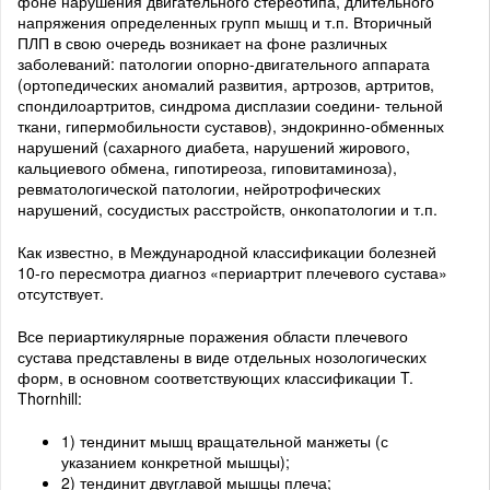
фоне нарушения двигательного стереотипа, длительного
напряжения определенных групп мышц и т.п. Вторичный
ПЛП в свою очередь возникает на фоне различных
заболеваний: патологии опорно-двигательного аппарата
(ортопедических аномалий развития, артрозов, артритов,
спондилоартритов, синдрома дисплазии соедини- тельной
ткани, гипермобильности суставов), эндокринно-обменных
нарушений (сахарного диабета, нарушений жирового,
кальциевого обмена, гипотиреоза, гиповитаминоза),
ревматологической патологии, нейротрофических
нарушений, сосудистых расстройств, онкопатологии и т.п.
Как известно, в Международной классификации болезней
10-го пересмотра диагноз «периартрит плечевого сустава»
отсутствует.
Все периартикулярные поражения области плечевого
сустава представлены в виде отдельных нозологических
форм, в основном соответствующих классификации T.
Thornhill:
1) тендинит мышц вращательной манжеты (с
указанием конкретной мышцы);
2) тендинит двуглавой мышцы плеча;