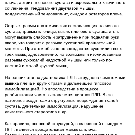
плеча, артрит плечевого сустава и акромиально-ключичного
сочленения, тендовагинит двуглавой мышцы,
поддельтовидный тендовагинит, синдром ротаторов плеча.
Острые травмы анатомических составляющих плечевого
сустава, травмы ключицы, вывих плечевого сустава и т.п.
могут вызвать слабость и затруднение при поднятии руки
вверх, что говорит о разрыве сухожилий вращательной
манжеты. При этом обычно повреждаются сухожилия всех
трех мышц одновременно, но возможны и изолированные
разрывы сухожилий надостной мышцы или только по-
достной и малой круглой мышц.
На ранних этапах диагностика ПЛП затруднена симптомами
вывиха плеча и других травм и дальнейшей гипсовой
иммобилизацией. Но впоследствии в процессе
реабилитации часто выставляется диагноз ПЛП. В его
патогенез входят сами структурные повреждения тканей
сустава, длительная иммобилизация, нарушение
двигательного стереотипа и др.
Как правило, основной структурой, вовлеченной в синдром
ПЛП, является вращательная манжета плеча.
Главный механизм повреждения – микротравматизация