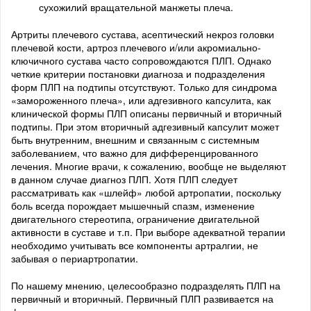
сухожилий вращательной манжеты плеча.
Артриты плечевого сустава, асептический некроз головки
плечевой кости, артроз плечевого и/или акромиально-
ключичного сустава часто сопровождаются ПЛП. Однако
четкие критерии постановки диагноза и подразделения
форм ПЛП на подтипы отсутствуют. Только для синдрома
«замороженного плеча», или адгезивного капсулита, как
клинической формы ПЛП описаны первичный и вторичный
подтипы. При этом вторичный адгезивный капсулит может
быть внутренним, внешним и связанным с системным
заболеванием, что важно для дифференцированного
лечения. Многие врачи, к сожалению, вообще не выделяют
в данном случае диагноз ПЛП. Хотя ПЛП следует
рассматривать как «шлейф» любой артропатии, поскольку
боль всегда порождает мышечный спазм, изменение
двигательного стереотипа, ограничение двигательной
активности в суставе и т.п. При выборе адекватной терапии
необходимо учитывать все компоненты артралгии, не
забывая о периартропатии.
По нашему мнению, целесообразно подразделять ПЛП на
первичный и вторичный. Первичный ПЛП развивается на