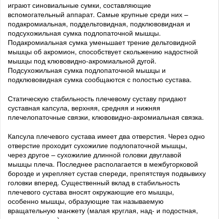
играют синовиальные сумки, составляющие
вспомогательный аппарат. Самые крупные среди них –
подакромиальная, поддельтовидная, подклювовидная и
подсухожильная сумка подлопаточной мышцы.
Подакромиальная сумка уменьшает трение дельтовидной
мышцы об акромион, способствует скольжению надостной
мышцы под клювовидно-акромиальной дугой.
Подсухожильная сумка подлопаточной мышцы и
подклювовидная сумка сообщаются с полостью сустава.
Статическую стабильность плечевому суставу придают
суставная капсула, верхняя, средняя и нижняя
плечелопаточные связки, клювовидно-акромиальная связка.
Капсула плечевого сустава имеет два отверстия. Через одно
отверстие проходит сухожилие подлопаточной мышцы,
через другое – сухожилие длинной головки двуглавой
мышцы плеча. Последнее располагается в межбугорковой
борозде и укрепляет сустав спереди, препятствуя подвывиху
головки вперед. Существенный вклад в стабильность
плечевого сустава вносят окружающие его мышцы,
особенно мышцы, образующие так называемую
вращательную манжету (малая круглая, над- и подостная,