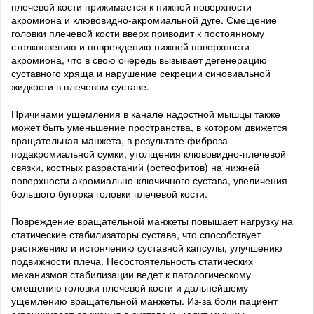
плечевой кости прижимается к нижней поверхности
акромиона и клювовидно-акромиальной дуге. Смещение
головки плечевой кости вверх приводит к постоянному
столкновению и повреждению нижней поверхности
акромиона, что в свою очередь вызывает дегенерацию
суставного хряща и нарушение секреции синовиальной
жидкости в плечевом суставе.
Причинами ущемления в канале надостной мышцы также
может быть уменьшение пространства, в котором движется
вращательная манжета, в результате фиброза
подакромиальной сумки, утолщения клювовидно-плечевой
связки, костных разрастаний (остеофитов) на нижней
поверхности акромиально-ключичного сустава, увеличения
большого бугорка головки плечевой кости.
Повреждение вращательной манжеты повышает нагрузку на
статические стабилизаторы сустава, что способствует
растяжению и истончению суставной капсулы, улучшению
подвижности плеча. Несостоятельность статических
механизмов стабилизации ведет к патологическому
смещению головки плечевой кости и дальнейшему
ущемлению вращательной манжеты. Из-за боли пациент