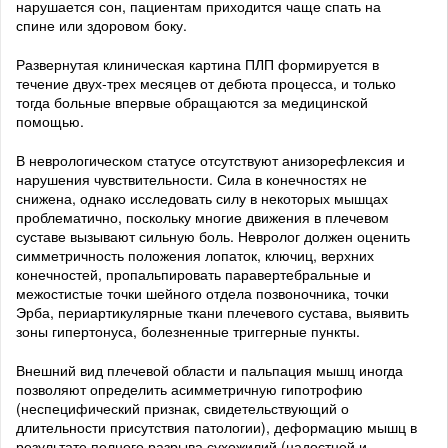
нарушается сон, пациентам приходится чаще спать на
спине или здоровом боку.
Развернутая клиническая картина ПЛП формируется в
течение двух-трех месяцев от дебюта процесса, и только
тогда больные впервые обращаются за медицинской
помощью.
В неврологическом статусе отсутствуют анизорефлексия и
нарушения чувствительности. Сила в конечностях не
снижена, однако исследовать силу в некоторых мышцах
проблематично, поскольку многие движения в плечевом
суставе вызывают сильную боль. Невролог должен оценить
симметричность положения лопаток, ключиц, верхних
конечностей, пропальпировать паравертебральные и
межостистые точки шейного отдела позвоночника, точки
Эрба, периартикулярные ткани плечевого сустава, выявить
зоны гипертонуса, болезненные триггерные пункты.
Внешний вид плечевой области и пальпация мышц иногда
позволяют определить асимметричную гипотрофию
(неспецифический признак, свидетельствующий о
длительности присутствия патологии), деформацию мышц в
результате полного разрыва сухожилий (надостной и