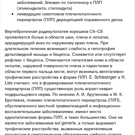
заболеваний, близких по патогенезу к ПЛП
(эпикондилита, стилоидита)
ликвидацию симптомов плечелопаточного
периартроза (ПЛП) дерецепцией пораженного диска.
Вертеброгенная радикулопатия корешков С4–С6
проявляется болью в области шеи, плеча и лопатки,
иррадиирущей вниз по наружному краю плеча. При
длительном течении возникают слабость и гипотрофия
дельтовидной мышцы и бицепса. Снижается или отсутствует
рефлекс с бицепса. Отмечаются гипалгезия кожи в области
лопатки, наружной поверхности плеча и парестезии в
области первого пальца кисти, могут возникать вегетативно-
трофические расстройства в форме ПЛП. E. Schlesinger и H.
Liss считают, что в формировании плечелопаточного
периартроза (ПЛП) существенную роль играет неврит
подкрыльцового нерва. По мнению А. И. Арутюнова и М. К.
Бротмана, помимо плечелопаточного периартроза (ПЛП),
обусловленного местной травматизацией и инфекционно-
воспалительными заболеваниями, имеют место
идиопатические формы ПЛП, и таких большинство. Они не
являются заболеванием sui generis, а только выражают
трофические расстройства, вызванные ирритативным
процессом в симпатическом образовании шейного отдела,