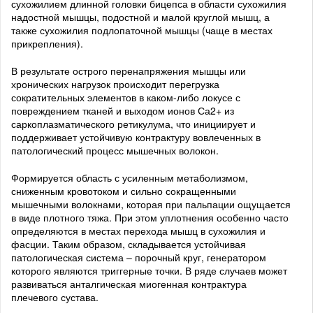
сухожилием длинной головки бицепса в области сухожилия
надостной мышцы, подостной и малой круглой мышц, а
также сухожилия подлопаточной мышцы (чаще в местах
прикрепления).
В результате острого перенапряжения мышцы или
хронических нагрузок происходит перегрузка
сократительных элементов в каком-либо локусе с
повреждением тканей и выходом ионов Са2+ из
саркоплазматического ретикулума, что инициирует и
поддерживает устойчивую контрактуру вовлеченных в
патологический процесс мышечных волокон.
Формируется область с усиленным метаболизмом,
сниженным кровотоком и сильно сокращенными
мышечными волокнами, которая при пальпации ощущается
в виде плотного тяжа. При этом уплотнения особенно часто
определяются в местах перехода мышц в сухожилия и
фасции. Таким образом, складывается устойчивая
патологическая система – порочный круг, генератором
которого являются триггерные точки. В ряде случаев может
развиваться анталгическая миогенная контрактура
плечевого сустава.