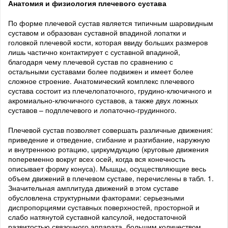
Анатомия и физиология плечевого сустава
По форме плечевой сустав является типичным шаровидным
суставом и образован суставной впадиной лопатки и
головкой плечевой кости, которая ввиду больших размеров
лишь частично контактирует с суставной впадиной,
благодаря чему плечевой сустав по сравнению с
остальными суставами более подвижен и имеет более
сложное строение. Анатомический комплекс плечевого
сустава состоит из плечелопаточного, грудино-ключичного и
акромиально-ключичного суставов, а также двух ложных
суставов – подплечевого и лопаточно-грудинного.
Плечевой сустав позволяет совершать различные движения:
приведение и отведение, сгибание и разгибание, наружную
и внутреннюю ротацию, циркумдукцию (круговые движения
попеременно вокруг всех осей, когда вся конечность
описывает форму конуса). Мышцы, осуществляющие весь
объем движений в плечевом суставе, перечислены в табл. 1.
Значительная амплитуда движений в этом суставе
обусловлена структурными факторами: серьезными
диспропорциями суставных поверхностей, просторной и
слабо натянутой суставной капсулой, недостаточной
развитостью связочного аппарата, большим количеством