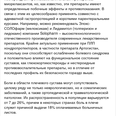
миорелаксантов, но, как известно, эти препараты имеют
определенные побочные эффекты и противопоказания. В
связи с этим их целесообразно применять совместно с
адекватной гастропротекцией и короткими парентеральными
курсами. Например, можно рекомендовать Элокс-
СОЛОфарм (мелоксикам) и Лидамитол (толперизон и
лидокаин) компании Solopharm – высокотехнологичного
отечественного производителя современных лекарственных
препаратов. Крайне актуально применение при ПЛП
хондропротекторов, в частности препарата Артогистан,
поскольку они способствуют ослаблению болевого синдрома
и положительно влияют на функциональное состояние
суставов, как глюкокортикостероиды и нестероидные
противовоспалительные препараты, но в отличие от
последних профиль их безопасности гораздо выше.
Боли в области плечевого сустава могут сопутствовать
целому ряду не только неврологических, но и соматических
заболеваний, а также ортопедической и травматологической
патологии. Их распространенность в популяции варьируется
от 7 до 26%, причем в некоторых странах боль в плече
служит причиной выдачи 18% оплачиваемых больничных
листов.