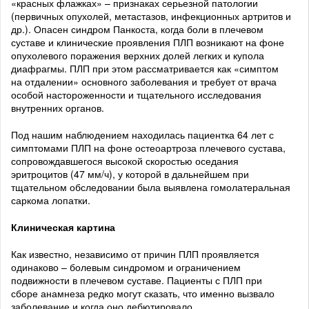
«красных флажках» – признаках серьезной патологии
(первичных опухолей, метастазов, инфекционных артритов и
др.). Опасен синдром Панкоста, когда боли в плечевом
суставе и клинические проявления ПЛП возникают на фоне
опухолевого поражения верхних долей легких и купола
диафрагмы. ПЛП при этом рассматривается как «симптом
на отдалении» основного заболевания и требует от врача
особой настороженности и тщательного исследования
внутренних органов.
Под нашим наблюдением находилась пациентка 64 лет с
симптомами ПЛП на фоне остеоартроза плечевого сустава,
сопровождавшегося высокой скоростью оседания
эритроцитов (47 мм/ч), у которой в дальнейшем при
тщательном обследовании была выявлена гомолатеральная
саркома лопатки.
Клиническая картина
Как известно, независимо от причин ПЛП проявляется
одинаково – болевым синдромом и ограничением
подвижности в плечевом суставе. Пациенты с ПЛП при
сборе анамнеза редко могут сказать, что именно вызвало
заболевание и когда оно дебютировало.