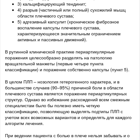
3) кальцифицирующий тендинит;
4) разрыв (частичный или полный) сухожилий мышц
области плечевого сустава;
5) адгезивный капсулит (хроническое фиброзное
воспаление капсулы плечевого сустава,
характеризующееся значительным ограничением
активных и пассивных движений).
В рутинной клинической практике периартикулярные
поражения целесообразно разделять на патологию
вращательной манжеты (первые четыре пункта
классификации) и поражение собственно капсулы (пункт 5).
В целом ПЛП – нозология гетерогенного характера, и в
большинстве случаев (90–95%) причиной боли в области
плечевого сустава является поражение периартикулярных
структур. Однако во избежание расхождений всем смежным
специалистам было бы полезно иметь четкую
классификацию, позволяющую выделять подтипы ПЛП с
учетом всех возможных вариантов и определять для каждого
алгоритм лечения.
При ведении пациента с болью в плече нельзя забывать и о