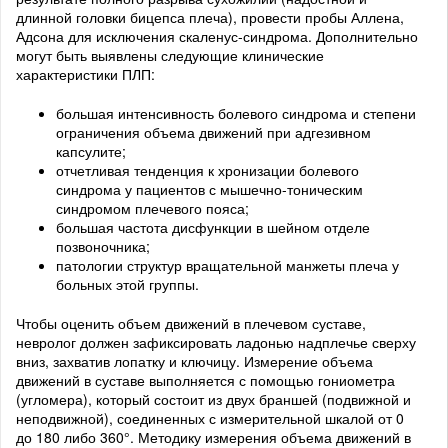
длинной головки бицепса плеча), провести пробы Аллена,
Адсона для исключения скаленус-синдрома. Дополнительно
могут быть выявлены следующие клинические
характеристики ПЛП:
большая интенсивность болевого синдрома и степени
ограничения объема движений при адгезивном
капсулите;
отчетливая тенденция к хронизации болевого
синдрома у пациентов с мышечно-тоническим
синдромом плечевого пояса;
большая частота дисфункции в шейном отделе
позвоночника;
патологии структур вращательной манжеты плеча у
больных этой группы.
Чтобы оценить объем движений в плечевом суставе,
невролог должен зафиксировать ладонью надплечье сверху
вниз, захватив лопатку и ключицу. Измерение объема
движений в суставе выполняется с помощью гониометра
(угломера), который состоит из двух браншей (подвижной и
неподвижной), соединенных с измерительной шкалой от 0
до 180 либо 360°. Методику измерения объема движений в