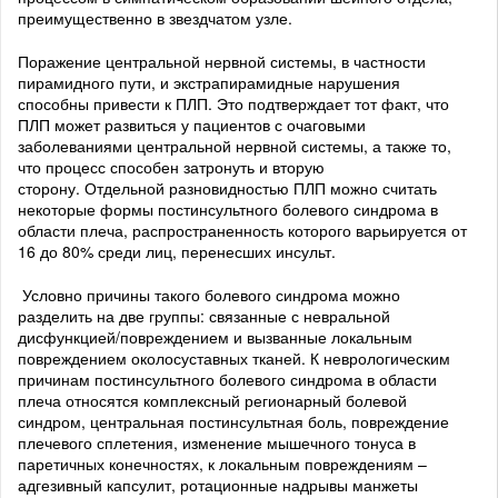
преимущественно в звездчатом узле.
Поражение центральной нервной системы, в частности
пирамидного пути, и экстрапирамидные нарушения
способны привести к ПЛП. Это подтверждает тот факт, что
ПЛП может развиться у пациентов с очаговыми
заболеваниями центральной нервной системы, а также то,
что процесс способен затронуть и вторую
сторону. Отдельной разновидностью ПЛП можно считать
некоторые формы постинсультного болевого синдрома в
области плеча, распространенность которого варьируется от
16 до 80% среди лиц, перенесших инсульт.
Условно причины такого болевого синдрома можно
разделить на две группы: связанные с невральной
дисфункцией/повреждением и вызванные локальным
повреждением околосуставных тканей. К неврологическим
причинам постинсультного болевого синдрома в области
плеча относятся комплексный регионарный болевой
синдром, центральная постинсультная боль, повреждение
плечевого сплетения, изменение мышечного тонуса в
паретичных конечностях, к локальным повреждениям –
адгезивный капсулит, ротационные надрывы манжеты