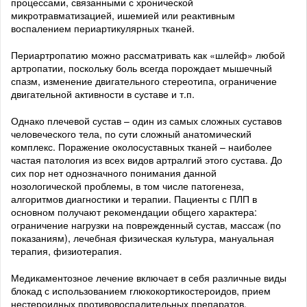
процессами, связанными с хронической
микротравматизацией, ишемией или реактивным
воспалением периартикулярных тканей.
Периартропатию можно рассматривать как «шлейф» любой
артропатии, поскольку боль всегда порождает мышечный
спазм, изменение двигательного стереотипа, ограничение
двигательной активности в суставе и т.п.
Однако плечевой сустав – один из самых сложных суставов
человеческого тела, по сути сложный анатомический
комплекс. Поражение околосуставных тканей – наиболее
частая патология из всех видов артралгий этого сустава. До
сих пор нет однозначного понимания данной
нозологической проблемы, в том числе патогенеза,
алгоритмов диагностики и терапии. Пациенты с ПЛП в
основном получают рекомендации общего характера:
ограничение нагрузки на поврежденный сустав, массаж (по
показаниям), лечебная физическая культура, мануальная
терапия, физиотерапия.
Медикаментозное лечение включает в себя различные виды
блокад с использованием глюкокортикостероидов, прием
нестероидных противовоспалительных препаратов,