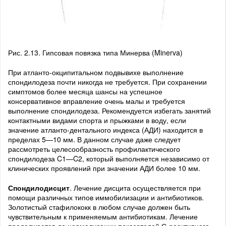
Рис. 2.13. Гипсовая повязка типа Минерва (Minerva)
При атланто-окципитальном подвывихе выполнение
спондилодеза почти никогда не требуется. При сохранении
симптомов более месяца шансы на успешное
консервативное вправление очень малы и требуется
выполнение спондилодеза. Рекомендуется избегать занятий
контактными видами спорта и прыжками в воду, если
значение атланто-дентального индекса (АДИ) находится в
пределах 5—10 мм. В данном случае даже следует
рассмотреть целесообразность профилактического
спондилодеза C1—C2, который выполняется независимо от
клинических проявлений при значении АДИ более 10 мм.
Спондилодисцит
. Лечение дисцита осуществляется при
помощи различных типов иммобилизации и антибиотиков.
Золотистый стафилококк в любом случае должен быть
чувствительным к применяемым антибиотикам. Лечение
продолжается до нормализации показателей С-реактивного