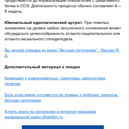
белка и СОЭ. Длительность процесса обычно составляет 6—
8 недель.
Ювенильный идиопатический артрит
. При тяжелых
аномалиях на уровне шейно-затылочного сочленения может
обсуждаться целесообразность атланто-окципитального или
атланто-аксиального спондилодеза.
Вы читали отрывок из книги "Детская ортопедия" - Виссер Я.
Д.
Дополнительный материал к лекции
Кривошея у новорожденных: симптомы, диагностика,
лечение
Боль в кистевом суставе после травмы у ребенка: перелом.
Детская ортопедия
Купить книги по ортопедии в интернет-магазине
медицинской книги shopdon.ru