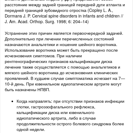
расстояние между задней границей передней дуги атланта и
передней границей зубовидного отростка (Copley L. A.,
Dormans J. P. Cervical spine disorders in infants and children //
J. Am. Acad. Orthop. Surg. 1998; 6: 204–14)
Устранение этих причин является первоочередной задачей.
Дополнительно при лечении перечисленных состояний
назначаются анальгетики и ношение шейного воротника.
Использование воротника может быть прекращено после
исчезновения симптомов. При наличии
рентгенографических признаков кальцификации диска
лечение также осуществляется с помощью анальгетиков и
мягкого шейного воротника до исчезновения клинических
проявлений. В худшем случае симптоматика исчезает на 7—
10-й день. При ювенильном идиопатическом артрите могут
быть назначены НПВП.
Когда направлять: при отсутствии признаков инфекции
глотки, гастроэзофагального рефлюкса,
кальцификации диска или ювенильного
идиопатического артрита, либо в случае
продолжительности острого болевого синдрома более
одной недели.