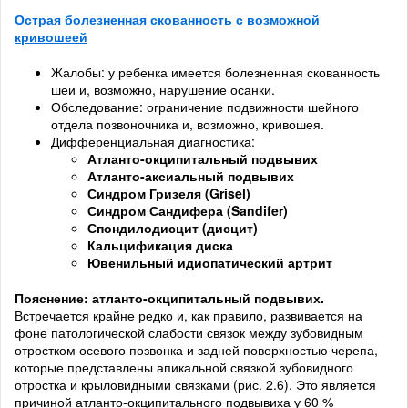
Острая болезненная скованность с возможной
кривошеей
Жалобы: у ребенка имеется болезненная скованность
шеи и, возможно, нарушение осанки.
Обследование: ограничение подвижности шейного
отдела позвоночника и, возможно, кривошея.
Дифференциальная диагностика:
Атланто-окципитальный подвывих
Атланто-аксиальный подвывих
Синдром Гризеля (Grisel)
Синдром Сандифера (Sandifer)
Спондилодисцит (дисцит)
Кальцификация диска
Ювенильный идиопатический артрит
Пояснение: атланто-окципитальный подвывих.
Встречается крайне редко и, как правило, развивается на
фоне патологической слабости связок между зубовидным
отростком осевого позвонка и задней поверхностью черепа,
которые представлены апикальной связкой зубовидного
отростка и крыловидными связками (рис. 2.6). Это является
причиной атланто-окципитального подвывиха у 60 %