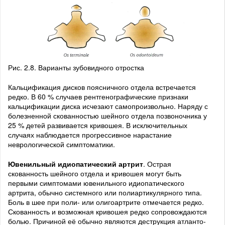
Рис. 2.8. Варианты зубовидного отростка
Кальцификация дисков поясничного отдела встречается
редко. В 60 % случаев рентгенографические признаки
кальцификации диска исчезают самопроизвольно. Наряду с
болезненной скованностью шейного отдела позвоночника у
25 % детей развивается кривошея. В исключительных
случаях наблюдается прогрессивное нарастание
неврологической симптоматики.
Ювенильный идиопатический артрит
. Острая
скованность шейного отдела и кривошея могут быть
первыми симптомами ювенильного идиопатического
артрита, обычно системного или полиартикулярного типа.
Боль в шее при поли- или олигоартрите отмечается редко.
Скованность и возможная кривошея редко сопровождаются
болью. Причиной её обычно являются деструкция атланто-