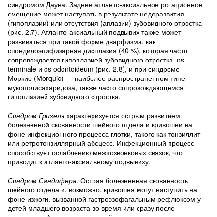
синдромом Дауна. Заднее атланто-аксиальное ротационное
смещение может наступать в результате недоразвития
(гипоплазии) или отсутствия (аплазии) зубовидного отростка
(рис. 2.7). Атланто-аксиальный подвывих также может
развиваться при такой форме дварфизма, как
спондилоэпифизарная дисплазия (40 %), которая часто
сопровождается гипоплазией зубовидного отростка, os
terminale и os odontoideum (рис. 2.8), и при синдроме
Моркио (Morquio) — наиболее распространенном типе
мукополисахаридоза, также часто сопровождающемся
гипоплазией зубовидного отростка.
Синдром Гризеля
характеризуется острым развитием
болезненной скованности шейного отдела и кривошеи на
фоне инфекционного процесса глотки, такого как тонзиллит
или ретротонзиллярный абсцесс. Инфекционный процесс
способствует ослаблению межпозвонковых связок, что
приводит к атланто-аксиальному подвывиху.
Синдром Сандифера
. Острая болезненная скованность
шейного отдела и, возможно, кривошея могут наступить на
фоне изжоги, вызванной гастроэзофагальным рефлюксом у
детей младшего возраста во время или сразу после