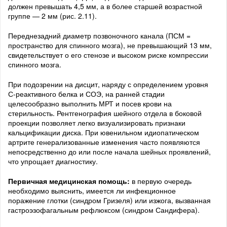
должен превышать 4,5 мм, а в более старшей возрастной
группе — 2 мм (рис. 2.11).
Переднезадний диаметр позвоночного канала (ПСМ =
пространство для спинного мозга), не превышающий 13 мм,
свидетельствует о его стенозе и высоком риске компрессии
спинного мозга.
При подозрении на дисцит, наряду с определением уровня
С-реактивного белка и СОЭ, на ранней стадии
целесообразно выполнить МРТ и посев крови на
стерильность. Рентгенография шейного отдела в боковой
проекции позволяет легко визуализировать признаки
кальцификации диска. При ювенильном идиопатическом
артрите генерализованные изменения часто появляются
непосредственно до или после начала шейных проявлений,
что упрощает диагностику.
Первичная медицинская помощь:
в первую очередь
необходимо выяснить, имеется ли инфекционное
поражение глотки (синдром Гризеля) или изжога, вызванная
гастроэзофагальным рефлюксом (синдром Сандифера).