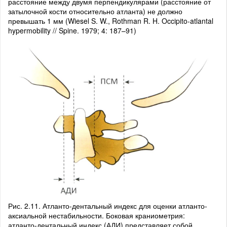
расстояние между двумя перпендикулярами (расстояние от
затылочной кости относительно атланта) не должно
превышать 1 мм (Wiesel S. W., Rothman R. H. Occipito-atlantal
hypermobility // Spine. 1979; 4: 187–91)
Рис. 2.11. Атланто-дентальный индекс для оценки атланто-
аксиальной нестабильности. Боковая краниометрия:
атланто-дентальный индекс (АДИ) представляет собой