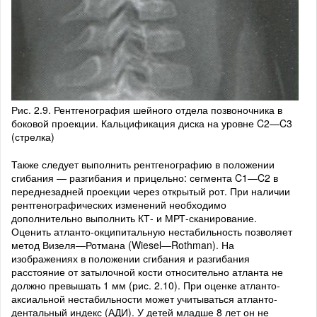
Рис. 2.9. Рентгенография шейного отдела позвоночника в
боковой проекции. Кальцификация диска на уровне C2—C3
(стрелка)
Также следует выполнить рентгенографию в положении
сгибания — разгибания и прицельно: сегмента C1—C2 в
переднезадней проекции через открытый рот. При наличии
рентгенографических изменений необходимо
дополнительно выполнить КТ- и МРТ-сканирование.
Оценить атланто-окципитальную нестабильность позволяет
метод Визеля—Ротмана (Wiesel—Rothman). На
изображениях в положении сгибания и разгибания
расстояние от затылочной кости относительно атланта не
должно превышать 1 мм (рис. 2.10). При оценке атланто-
аксиальной нестабильности может учитываться атланто-
дентальный индекс (АДИ). У детей младше 8 лет он не