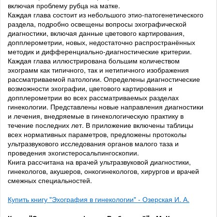
включая проблему рубца на матке.
Каждая глава состоит из небольшого этио-патогенетического
раздела, подробно освещены вопросы эхографической
диагностики, включая данные цветового картирования,
допплерометрии, новых, недостаточно распространённых
методик и дифференциально-диагностические критерии.
Каждая глава иллюстрирована большим количеством
эхограмм как типичного, так и нетипичного изображения
рассматриваемой патологии. Определены диагностические
возможности эхографии, цветового картирования и
допплерометрии во всех рассматриваемых разделах
гинекологии. Представлены новые направления диагностики
и лечения, внедряемые в гинекологическую практику в
течение последних лет. В приложение включены таблицы
всех нормативных параметров, предложены протоколы
ультразвукового исследования органов малого таза и
проведения эхогистеросальпингоскопии.
Книга рассчитана на врачей ультразвуковой диагностики,
гинекологов, акушеров, онкогинекологов, хирургов и врачей
смежных специальностей.
Купить книгу "Эхография в гинекологии" - Озерская И. А.