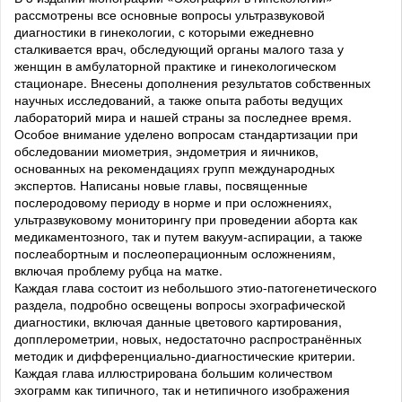
рассмотрены все основные вопросы ультразвуковой
диагностики в гинекологии, с которыми ежедневно
сталкивается врач, обследующий органы малого таза у
женщин в амбулаторной практике и гинекологическом
стационаре. Внесены дополнения результатов собственных
научных исследований, а также опыта работы ведущих
лабораторий мира и нашей страны за последнее время.
Особое внимание уделено вопросам стандартизации при
обследовании миометрия, эндометрия и яичников,
основанных на рекомендациях групп международных
экспертов. Написаны новые главы, посвященные
послеродовому периоду в норме и при осложнениях,
ультразвуковому мониторингу при проведении аборта как
медикаментозного, так и путем вакуум-аспирации, а также
послеабортным и послеоперационным осложнениям,
включая проблему рубца на матке.
Каждая глава состоит из небольшого этио-патогенетического
раздела, подробно освещены вопросы эхографической
диагностики, включая данные цветового картирования,
допплерометрии, новых, недостаточно распространённых
методик и дифференциально-диагностические критерии.
Каждая глава иллюстрирована большим количеством
эхограмм как типичного, так и нетипичного изображения