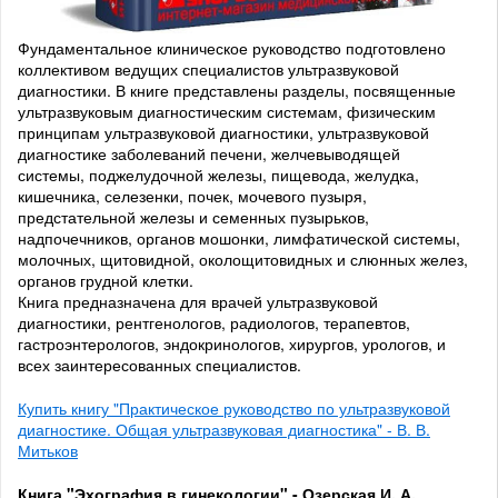
Фундаментальное клиническое руководство подготовлено
коллективом ведущих специалистов ультразвуковой
диагностики. В книге представлены разделы, посвященные
ультразвуковым диагностическим системам, физическим
принципам ультразвуковой диагностики, ультразвуковой
диагностике заболеваний печени, желчевыводящей
системы, поджелудочной железы, пищевода, желудка,
кишечника, селезенки, почек, мочевого пузыря,
предстательной железы и семенных пузырьков,
надпочечников, органов мошонки, лимфатической системы,
молочных, щитовидной, околощитовидных и слюнных желез,
органов грудной клетки.
Книга предназначена для врачей ультразвуковой
диагностики, рентгенологов, радиологов, терапевтов,
гастроэнтерологов, эндокринологов, хирургов, урологов, и
всех заинтересованных специалистов.
Купить книгу "Практическое руководство по ультразвуковой
диагностике. Общая ультразвуковая диагностика" - В. В.
Митьков
Книга "Эхография в гинекологии" - Озерская И. А.