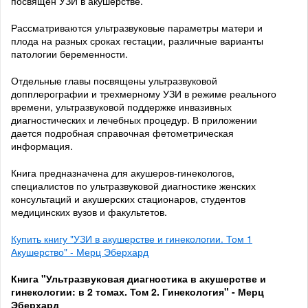
посвящен УЗИ в акушерстве.
Рассматриваются ультразвуковые параметры матери и
плода на разных сроках гестации, различные варианты
патологии беременности.
Отдельные главы посвящены ультразвуковой
допплерографии и трехмерному УЗИ в режиме реального
времени, ультразвуковой поддержке инвазивных
диагностических и лечебных процедур. В приложении
дается подробная справочная фетометрическая
информация.
Книга предназначена для акушеров-гинекологов,
специалистов по ультразвуковой диагностике женских
консультаций и акушерских стационаров, студентов
медицинских вузов и факультетов.
Купить книгу "УЗИ в акушерстве и гинекологии. Том 1
Акушерство" - Мерц Эберхард
Книга "Ультразвуковая диагностика в акушерстве и
гинекологии: в 2 томах. Том 2. Гинекология" - Мерц
Эберхард