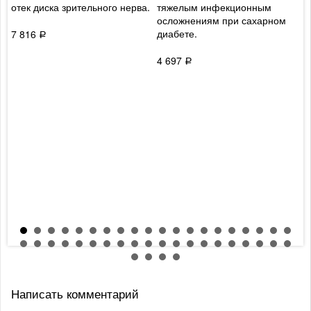
отек диска зрительного нерва.
тяжелым инфекционным
н
осложнениям при сахарном
п
диабете.
р
7 816
Р
т
«
4 697
Р
в
н
р
6
Написать комментарий