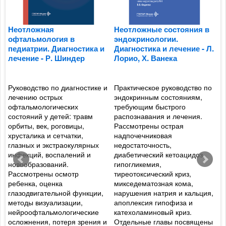
Неотложная
Неотложные состояния в
И
офтальмология в
эндокринологии.
д
педиатрии. Диагностика и
Диагностика и лечение - Л.
р
лечение - Р. Шиндер
Лорио, Х. Ванека
К
В
В
Руководство по диагностике и
Практическое руководство по
лечению острых
эндокринным состояниям,
офтальмологических
требующим быстрого
П
состояний у детей: травм
распознавания и лечения.
н
орбиты, век, роговицы,
Рассмотрены острая
к
хрусталика и сетчатки,
надпочечниковая
д
глазных и экстраокулярных
недостаточность,
с
инфекций, воспалений и
диабетический кетоацидоз,
к
новообразований.
гипогликемия,
н
Рассмотрены осмотр
тиреотоксический криз,
Р
ребенка, оценка
микседематозная кома,
т
глазодвигательной функции,
нарушения натрия и кальция,
т
методы визуализации,
апоплексия гипофиза и
и
нейроофтальмологические
катехоламиновый криз.
г
осложнения, потеря зрения и
Отдельные главы посвящены
в