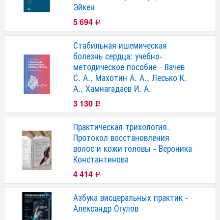
Эйкен
5 694
Р
Стабильная ишемическая
болезнь сердца: учебно-
методическое пособие - Вачев
С. А., Махотин А. А., Лесько К.
А., Хамнагадаев И. А.
3 130
Р
Практическая трихология.
Протокол восстановления
волос и кожи головы - Вероника
Константинова
4 414
Р
Азбука висцеральных практик -
Александр Огулов