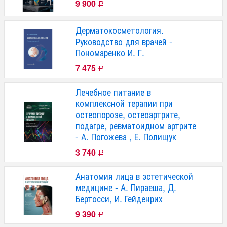
9 900
Р
Дерматокосметология.
Руководство для врачей -
Пономаренко И. Г.
7 475
Р
Лечебное питание в
комплексной терапии при
остеопорозе, остеоартрите,
подагре, ревматоидном артрите
- А. Погожева , Е. Полищук
3 740
Р
Анатомия лица в эстетической
медицине - А. Пираеша, Д.
Бертосси, И. Гейденрих
9 390
Р