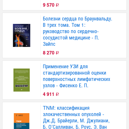
9 570
Р
Болезни сердца по Браунвальду.
В трех тома. Том 1:
руководство по сердечно-
сосудистой медицине - П.
Зайпс
8 270
Р
Применение УЗИ для
стандартизированной оценки
поверхностных лимфатических
узлов - Фисенко Е. П.
4 911
Р
TNM: классификация
злокачественных опухолей -
Дж.Д. Брайерли, М. Джулиани,
Б. О’Салливан, Б. Роус, Э. Ван