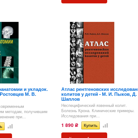
трии
оанатомии и укладок.
Атлас рентгеновских исследован
Ростовцев М. В.
колитов у детей - М. И. Пыков, Д. 
Шаплов
Неспецифический язвенный колит.
современным
Болезнь Крона. Клинические примеры.
ким методам, получившим
Исследования при...
енение при...
1 890
Р