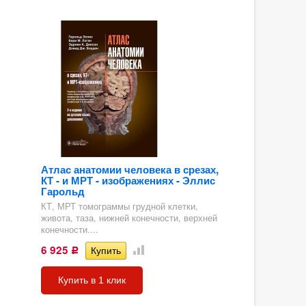
Атлас анатомии человека в срезах,
КТ - и МРТ - изображениях - Эллис
Гарольд
КТ, МРТ томограммы грудной клетки,
живота, таза, нижней конечности, верхней
конечности....
6 925
Р
Купить в 1 клик