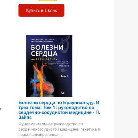
Купить в 1 клик
Болезни сердца по Браунвальду. В
,
трех тома. Том 1: руководство по
сердечно-сосудистой медицине - П.
Зайпс
Фундаментальное руководство по
сердечно-сосудистой медицине: генетика и
персонализированная...