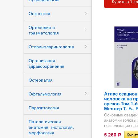
Купить в 1 к
Онкология
Ортопедия и
травматология
Оториноларингология
Организация
здравоохранения
Остеопатия
Атлас секцион
Офтальмология
человека на п
срезов Том 1-й
Паразитология
Меллер Т. Б., 
Основные сведен
анатомии головы 
Патологическая
позволяющие прав
анатомия, гистология,
морфология
5 260
Р