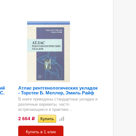
ий
Атлас рентгенологических укладок
С.
- Торстен Б. Меллер, Эмиль Райф
В книге приведены стандартные укладки и
различные варианты, часто
встречающиеся в практике...
2 664
Р
Купить в 1 клик