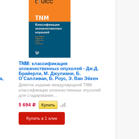
TNM: классификация
злокачественных опухолей - Дж.Д.
.
Брайерли, М. Джулиани, Б.
а,
О’Салливан, Б. Роус, Э. Ван Эйкен
Девятое издание международной TNM-
классификации злокачественных опухолей
для стадирования,...
5 694
Р
Купить в 1 клик