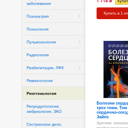
1 718
Р
заболевания
Купить в 1 к
Психиатрия
Психология
Пульмонология
Радиология
Реабилитация, ЛФК
Ревматология
Рентгенология
Болезни сердц
Репродуктология,
трех тома. Том
эмбриология, ЭКО
сердечно-сосу
Зайпс
Аритмии, внезапн
Сестринское дело.
профилактическая