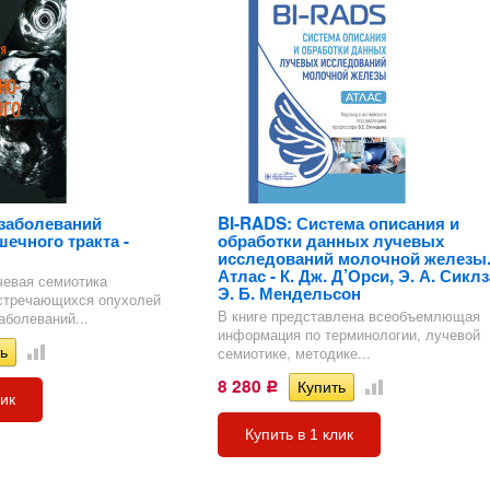
тика
огия
я в
Назад
тве
огии
ел
гии
огия)
)
их
)
.
")
ии
огия
 в
ия
. МРТ
дел
УЗИ и
огия
 у
ология
рафия)
атрия)
)
)
 МРТ
ология
ная
ия)
л
гия
ПИД
заболеваний
BI-RADS: Система описания и
Т
ечного тракта -
обработки данных лучевых
)
исследований молочной железы
к в
Атлас - К. Дж. Д’Орси, Э. А. Сиклз
чевая семиотика
Э. Б. Мендельсон
встречающихся опухолей
ел
В книге представлена всеобъемлющая
аболеваний...
-
информация по терминологии, лучевой
 МРТ
)
и по
семиотике, методике...
ии
8 280
Р
лик
ый
гия
)
Купить в 1 клик
рная
я.
ь