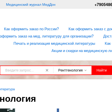
+790548
Медицинский журнал МедДон
Как оформить заказ по России?
Как оформить заказ с до
 оформить заказ на мед. литературу для организации?
Дост
Печать и реализация медицинской литературы
Как
Акции и скидки на медицинскую л
Рентгенология
Найти
х.
ивная
огия
ы
дел
ти и
ия
я в
и
МРТ,
я
а
и
 в
огия
логии
ология
Матка УЗИ
Сосуды верхних
Митьков УЗИ книги
Эхокардиография.
Бокерия. Сердечно-
УЗИ сердца в педиатрии
Рентгенодиагностика в
ве
я)
огии
и
итература
конечностей УЗИ
Избранное
сосудистые заболевания.
стоматологии
я»)
ии
ь»)
оды
Хирургия, КТ, МРТ, УЗИ,
енология
ия
я
ия
ии
л
нь)
Назад
Назад
Назад
атласы
ги
при
 и их
гия
Сосуды нижних
Назад
Назад
одах
 в
аздел
конечностей УЗИ
я
и
Назад
ургия