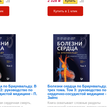
2 328
Р
лик
Купить в 1 клик
а по Браунвальду. В
Болезни сердца по Браунвальду.
 2: руководство по
трех тома. Том 3: руководство по
дистой медицине - П.
сердечно-сосудистой медицине - 
Зайпс
ая сердечная смерть,
Книга охватывает сложные разделы
 кардиология и
клинической кардиологии: пороки клапа