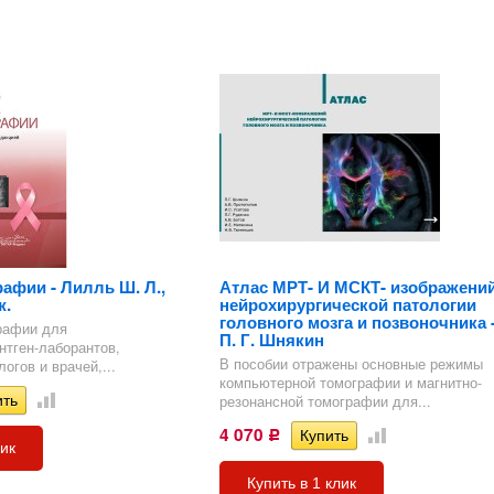
)
пия
И
знь
здел
)
афии - Лилль Ш. Л.,
Атлас МРТ- И МСКТ- изображени
ж.
нейрохирургической патологии
головного мозга и позвоночника 
рафии для
ь
П. Г. Шнякин
нтген-лаборантов,
В пособии отражены основные режимы
логов и врачей,...
компьютерной томографии и магнитно-
я
резонансной томографии для...
ЗИ
4 070
Р
лик
. УЗИ
л
Купить в 1 клик
ие,