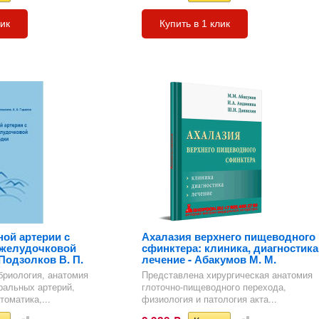
лик
Купить в 1 клик
ной артерии с
Ахалазия верхнего пищеводного
желудочковой
сфинктера: клиника, диагностика
Подзолков В. П.
лечение - Абакумов М. М.
риология, анатомия
Представлена хирургическая анатомия
ральных артерий,
глоточно-пищеводного перехода,
оматика,...
физиология и патология акта...