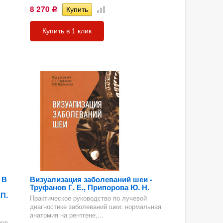
8 270
Р
Купить в 1 клик
 В
Визуализация заболеваний шеи -
Труфанов Г. Е., Припорова Ю. Н.
П.
Практическое руководство по лучевой
диагностике заболеваний шеи: нормальная
анатомия на рентгене,...
нов