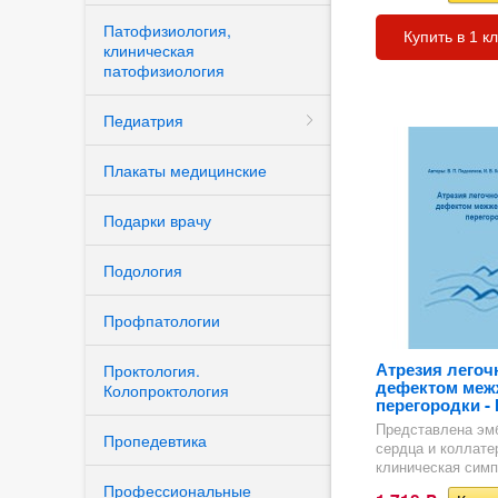
Патофизиология,
Купить в 1 к
клиническая
патофизиология
Педиатрия
Плакаты медицинские
Подарки врачу
Подология
Профпатологии
Атрезия легоч
Проктология.
дефектом меж
Колопроктология
перегородки - 
Представлена эмб
Пропедевтика
сердца и коллате
клиническая симпт
Профессиональные