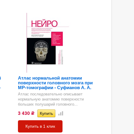
й
Атлас нормальной анатомии
поверхности головного мозга при
-
МР-томографии - Суфианов А. А.
Атлас последовательно описывает
нормальную анатомию поверхности
больших полушарий головного...
3 430
Р
Купить в 1 клик