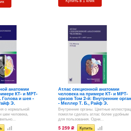
Купить в 1 клик
лик
ной анатомии
Атлас секционной анатомии
римере КТ- и МРТ-
человека на примере КТ- и МРТ-
. Голова и шея -
срезов Том 2-й: Внутренние орга
Райф Э.
- Меллер Т. Б., Райф Э.
ия о нормальной
Внутренние органы. Цветные иллюстрац
и шеи человека,
помогли сделать атлас более удобным
ильно...
для пользования. Одни...
5 259
Р