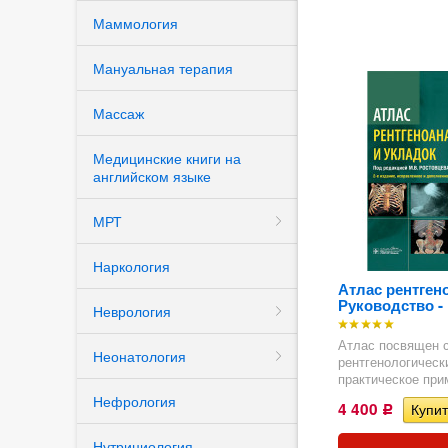
профилактика
Маммология
заболеваний")
Эхокардиография
(подраздел УЗИ
Мануальная терапия
диагностика)
COVID
Массаж
Эхокардиография в
Назад
акушерстве и педиа
Медицинские книги на
(подраздел УЗИ
английском языке
диагностика)
МРТ
Эластография
Наркология
Назад
Атлас рентген
Руководство - 
Неврология
Атлас посвящен 
Неонатология
рентгенологичес
практическое прим
Нефрология
4 400
Р
Нутрициология