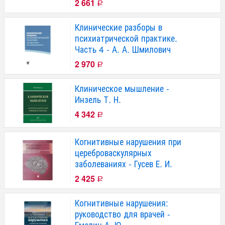
2 661
Р
Клинические разборы в
психиатрической практике.
Часть 4 - А. А. Шмилович
2 970
Р
Клиническое мышление -
Инзель Т. Н.
4 342
Р
Когнитивные нарушения при
цереброваскулярных
заболеваниях - Гусев Е. И.
2 425
Р
Когнитивные нарушения:
руководство для врачей -
Емелин А. Ю.