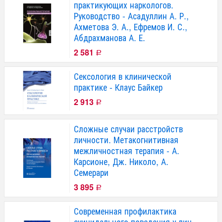
практикующих наркологов.
Руководство - Асадуллин А. Р.,
Ахметова Э. А., Ефремов И. С.,
Абдрахманова А. Е.
2 581
Р
Сексология в клинической
практике - Клаус Байкер
2 913
Р
Сложные случаи расстройств
личности. Метакогнитивная
межличностная терапия - А.
Карсионе, Дж. Николо, А.
Семерари
3 895
Р
Современная профилактика
суицидального поведения у лиц