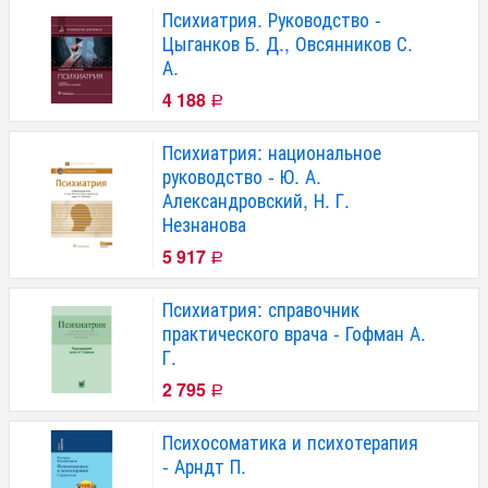
Психиатрия. Руководство -
Цыганков Б. Д., Овсянников С.
А.
4 188
Р
Психиатрия: национальное
руководство - Ю. А.
Александровский, Н. Г.
Незнанова
5 917
Р
Психиатрия: справочник
практического врача - Гофман А.
Г.
2 795
Р
Психосоматика и психотерапия
- Арндт П.