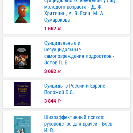
молодого возраста - Д. Ф.
Хритинин, А. В. Есин, М. А.
Сумарокова
1 662
Р
Суицидальные и
несуицидальные
самоповреждения подростков -
Зотов П. Б.
3 082
Р
Суициды в России и Европе -
Положий Б.С.
3 844
Р
Шизоаффективный психоз:
руководство для врачей - Боев
И. В.