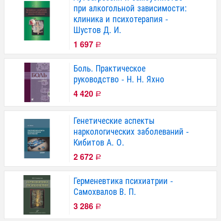
при алкогольной зависимости:
клиника и психотерапия -
Шустов Д. И.
1 697
Р
Боль. Практическое
руководство - Н. Н. Яхно
4 420
Р
Генетические аспекты
наркологических заболеваний -
Кибитов А. О.
2 672
Р
Герменевтика психиатрии -
Самохвалов В. П.
3 286
Р