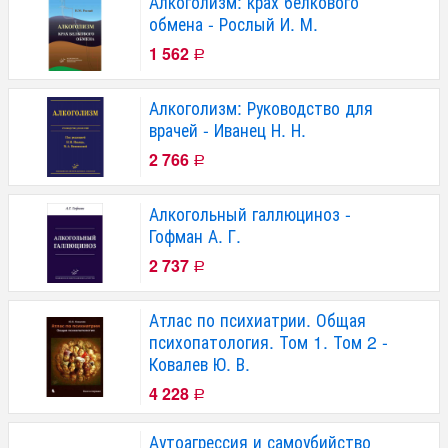
Алкоголизм: крах белкового
обмена - Рослый И. М.
1 562
Р
Алкоголизм: Руководство для
врачей - Иванец Н. Н.
2 766
Р
Алкогольный галлюциноз -
Гофман А. Г.
2 737
Р
Атлас по психиатрии. Общая
психопатология. Том 1. Том 2 -
Ковалев Ю. В.
4 228
Р
Аутоагрессия и самоубийство