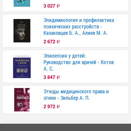
3 027
Р
Эпидемиология и профилактика
психических расстройств -
Казаковцев Б. А., Алиев М. А.
2 672
Р
Эпилепсия у детей:
Руководство для врачей - Котов
А. С.
3 847
Р
Этюды медицинского права и
этики - Зильбер А. П.
2 972
Р