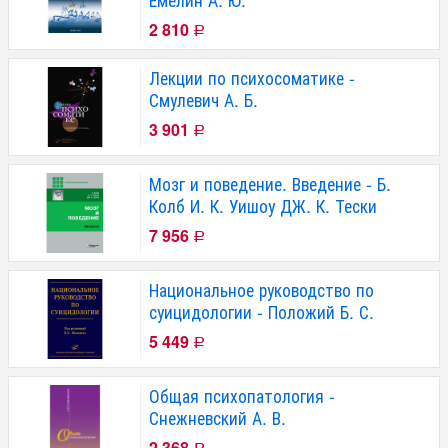
2 810
Р
Лекции по психосоматике -
Смулевич А. Б.
3 901
Р
Мозг и поведение. Введение - Б.
Колб И. К. Уишоу ДЖ. К. Тески
7 956
Р
Национальное руководство по
суицидологии - Положий Б. С.
5 449
Р
Общая психопатология -
Снежневский А. В.
2 368