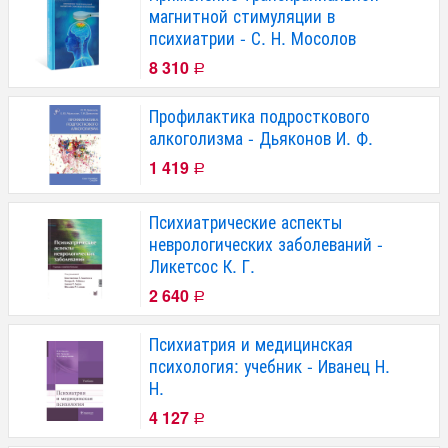
магнитной стимуляции в
психиатрии - С. Н. Мосолов
8 310
Р
Профилактика подросткового
алкоголизма - Дьяконов И. Ф.
1 419
Р
Психиатрические аспекты
неврологических заболеваний -
Ликетсос К. Г.
2 640
Р
Психиатрия и медицинская
психология: учебник - Иванец Н.
Н.
4 127
Р