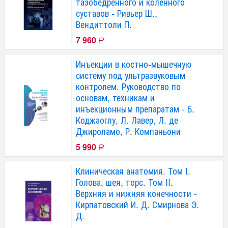
тазобедренного и коленного
суставов - Ривьер Ш.,
Вендиттоли П.
7 960
Р
Инъекции в костно-мышечную
систему под ультразвуковым
контролем. Руководство по
основам, техникам и
инъекционным препаратам - Б.
Коджаоглу, Л. Лавер, Л. де
Джироламо, Р. Компаньони
5 990
Р
Клиническая анатомия. Том I.
Голова, шея, торс. Том II.
Верхняя и нижняя конечности -
Кирпатовский И. Д. Смирнова Э.
Д.