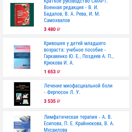
Краткое руководство СМАРТ.
Военная редакция - В. И.
Бадалов, В. А. Рева, И. М.
Самохвалов
3 480
Р
Кривошея у детей младшего
возраста: учебное пособие -
Гаркавенко Ю. Е., Поздеев А. П.,
Крюкова И. А.
1 653
Р
Лечение миофасциальной боли
- Фергюсон Л. У.
3 535
Р
Лимфатическая терапия - А. В.
Есипова, П. Е. Крайнюкова, В. А.
Мусаилова