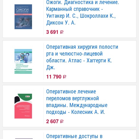
Ожоги. Диагностика и лечение.
Карманный справочник -
Уитакер И. С., Шокроллахи К.,
Диксон У. А.
3 691
Р
Оперативная хирургия полости
рта и челюстно-лицевой
области. Атлас - Хаггерти К.
Дж.
11 790
Р
Оперативное лечение
переломов вертлужной
впадины. Международные
подходы - Колесник А. И.
2 607
Р
Оперативные доступы в