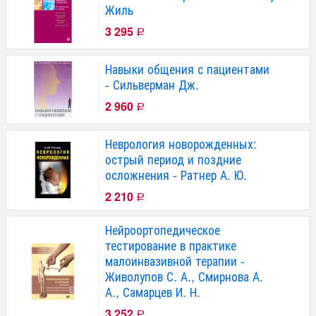
Жиль
3 295
Р
Навыки общения с пациентами
- Сильверман Дж.
2 960
Р
Неврология новорожденных:
острый период и поздние
осложнения - Ратнер А. Ю.
2 210
Р
Нейроортопедическое
тестирование в практике
малоинвазивной терапии -
Живолупов С. А., Смирнова А.
А., Самарцев И. Н.
3 252
Р