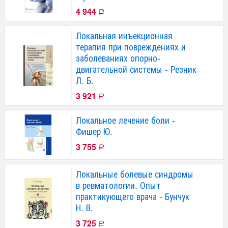
4 944
Р
Локальная инъекционная
терапия при повреждениях и
заболеваниях опорно-
двигательной системы - Резник
Л. Б.
3 921
Р
Локальное лечение боли -
Фишер Ю.
3 755
Р
Локальные болевые синдромы
в ревматологии. Опыт
практикующего врача - Бунчук
Н. В.
3 725
Р