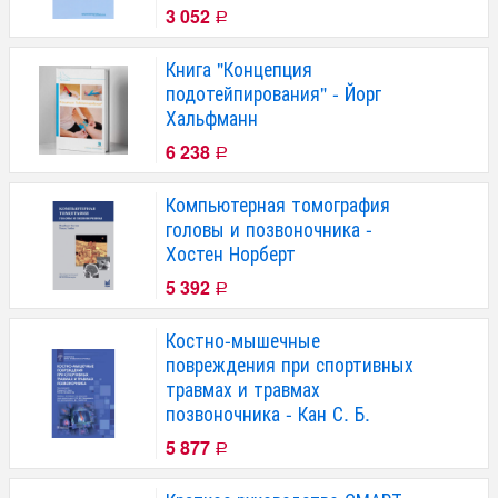
3 052
Р
Книга "Концепция
подотейпирования" - Йорг
Хальфманн
6 238
Р
Компьютерная томография
головы и позвоночника -
Хостен Норберт
5 392
Р
Костно-мышечные
повреждения при спортивных
травмах и травмах
позвоночника - Кан С. Б.
5 877
Р