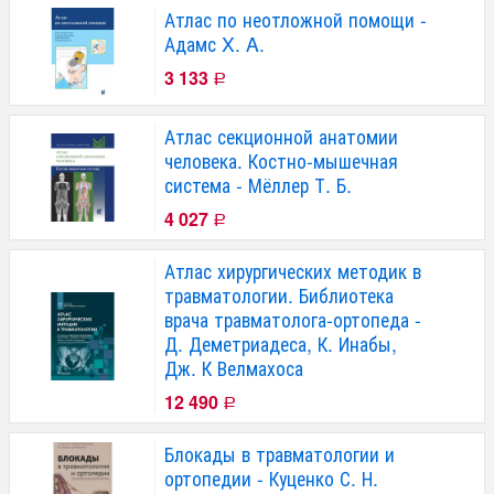
Атлас по неотложной помощи -
Адамс X. A.
3 133
Р
Атлас секционной анатомии
человека. Костно-мышечная
система - Мёллер Т. Б.
4 027
Р
Атлас хирургических методик в
травматологии. Библиотека
врача травматолога-ортопеда -
Д. Деметриадеса, К. Инабы,
Дж. К Велмахоса
12 490
Р
Блокады в травматологии и
ортопедии - Куценко С. Н.