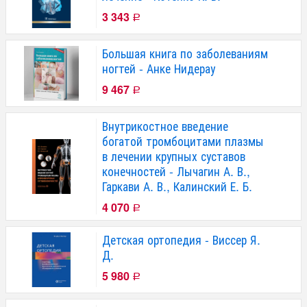
3 343
Р
Большая книга по заболеваниям
ногтей - Анке Нидерау
9 467
Р
Внутрикостное введение
богатой тромбоцитами плазмы
в лечении крупных суставов
конечностей - Лычагин А. В.,
Гаркави А. В., Калинский Е. Б.
4 070
Р
Детская ортопедия - Виссер Я.
Д.
5 980
Р