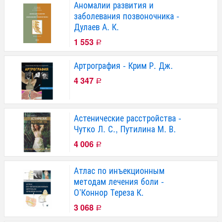
Аномалии развития и
заболевания позвоночника -
Дулаев А. К.
1 553
Р
Артрография - Крим Р. Дж.
4 347
Р
Астенические расстройства -
Чутко Л. С., Путилина М. В.
4 006
Р
Атлас по инъекционным
методам лечения боли -
О’Коннор Тереза К.
3 068
Р