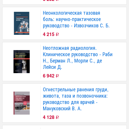
Неонкологическая тазовая
боль: научно-практическое
руководство - Извозчиков С. Б.
4 215
Р
Неотложная радиология.
Клиническое руководство - Раби
Н., Берман Л., Морли С., де
Лейси Д.
6 942
Р
Огнестрельные ранения груди,
живота, таза и позвоночника:
руководство для врачей -
Мануковский В. А.
4 128
Р