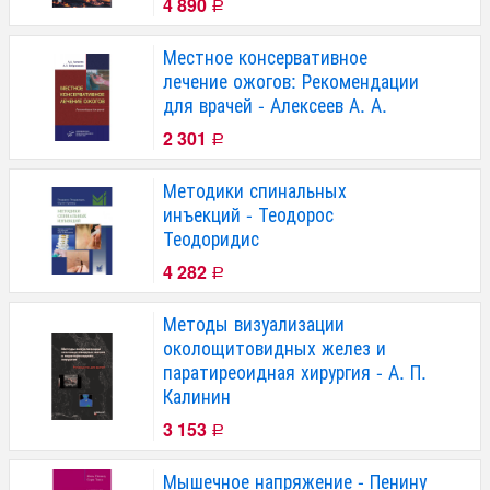
4 890
Р
Местное консервативное
лечение ожогов: Рекомендации
для врачей - Алексеев А. А.
2 301
Р
Методики спинальных
инъекций - Теодорос
Теодоридис
4 282
Р
Методы визуализации
околощитовидных желез и
паратиреоидная хирургия - А. П.
Калинин
3 153
Р
Мышечное напряжение - Пенину