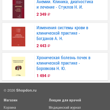
Анемии. Клиника, диагностика
и лечение - Стуклов Н. И.
2 349
Р
Изменения системы крови в
клинической практике -
Богданов А. Н.
2 443
Р
Хроническая болезнь почек в
клинической практике -
Боровкова Н. Ю.
1 494
Р
© 2026
Shopdon.ru
Магазин
Лекции для врачей
Корзина
Медицинский журнал