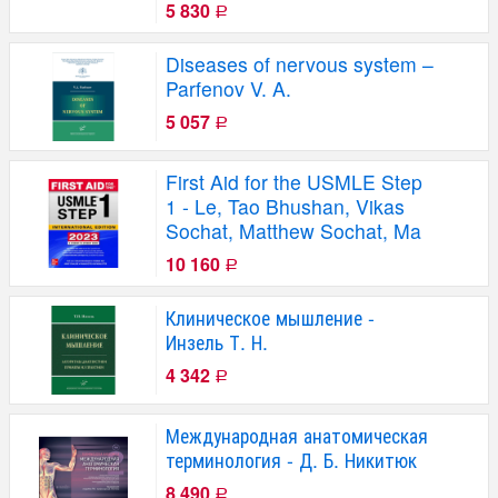
5 830
Р
Diseases of nervous system –
Parfenov V. A.
5 057
Р
First Aid for the USMLE Step
1 - Le, Tao Bhushan, Vikas
Sochat, Matthew Sochat, Ma
10 160
Р
Клиническое мышление -
Инзель Т. Н.
4 342
Р
Международная анатомическая
терминология - Д. Б. Никитюк
8 490
Р