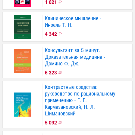
1 621
Р
Клиническое мышление -
Инзель Т. Н.
4 342
Р
Консультант за 5 минут.
Доказательная медицина -
Домино Ф. Дж.
6 323
Р
Контрастные средства:
руководство по рациональному
применению - Г. Г.
Кармазановский, Н. Л. ​
Шимановский
5 092
Р