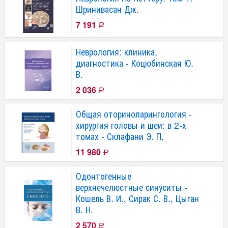
Шринивасан Дж.
7 191
Р
Неврология: клиника,
диагностика - Коцюбинская Ю.
В.
2 036
Р
Общая оториноларингология -
хирургия головы и шеи: в 2-х
томах - Склафани Э. П.
11 980
Р
Одонтогенные
верхнечелюстные синуситы -
Кошель В. И., Сирак С. В., Цыган
В. Н.
2 570
Р