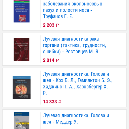
заболеваний околоносовых
пазух и полости носа -
Труфанов Г. Е.
2 203
Р
Лучевая диагностика рака
гортани (тактика, трудности,
ошибки) - Ростовцев М. В.
2 014
Р
Лучевая диагностика. Голова и
шея - Кох Б. Л., Гамильтон Б. Э.,
Хаджинс П. А., Харнсбергер Х.
Р.
14 333
Р
Лучевая диагностика. Голова и
шея - Мёддер У.