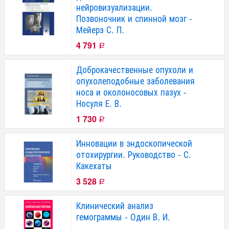
нейровизуализации.
Позвоночник и спинной мозг -
Мейерз С. П.
4 791
Р
Доброкачественные опухоли и
опухолеподобные заболевания
носа и околоносовых пазух -
Носуля Е. В.
1 730
Р
Инновации в эндоскопической
отохирургии. Руководство - С.
Какехаты
3 528
Р
Клинический анализ
гемограммы - Один В. И.