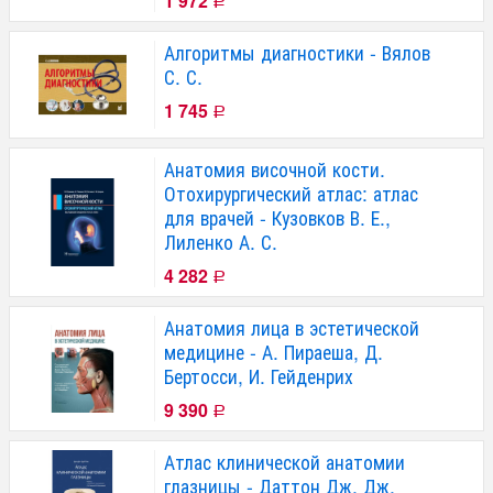
1 972
Р
Алгоритмы диагностики - Вялов
С. С.
1 745
Р
Анатомия височной кости.
Отохирургический атлас: атлас
для врачей - Кузовков В. Е.,
Лиленко А. С.
4 282
Р
Анатомия лица в эстетической
медицине - А. Пираеша, Д.
Бертосси, И. Гейденрих
9 390
Р
Атлас клинической анатомии
глазницы - Даттон Дж. Дж.