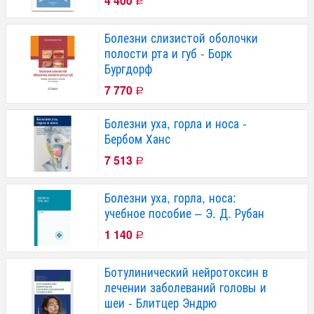
4 400
Р
Болезни слизистой оболочки
полости рта и губ - Борк
Бургдорф
7 770
Р
Болезни уха, горла и носа -
Бербом Ханс
7 513
Р
Болезни уха, горла, носа:
учебное пособие – Э. Д. Рубан
1 140
Р
Ботулинический нейротоксин в
лечении заболеваний головы и
шеи - Блитцер Эндрю