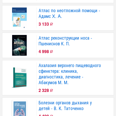
Атлас по неотложной помощи -
Адамс X. A.
3 133
Р
Атлас реконструкции носа -
Пшениснов К. П.
4 998
Р
Ахалазия верхнего пищеводного
сфинктера: клиника,
диагностика, лечение -
Абакумов М. М.
2 328
Р
Болезни органов дыхания у
детей - В. К. Таточенко