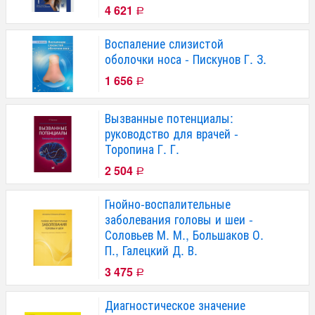
4 621
Р
Воспаление слизистой
оболочки носа - Пискунов Г. З.
1 656
Р
Вызванные потенциалы:
руководство для врачей -
Торопина Г. Г.
2 504
Р
Гнойно-воспалительные
заболевания головы и шеи -
Соловьев М. М., Большаков О.
П., Галецкий Д. В.
3 475
Р
Диагностическое значение