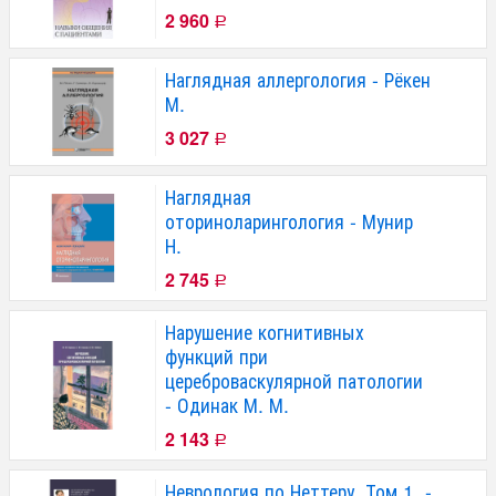
2 960
Р
Наглядная аллергология - Рёкен
М.
3 027
Р
Наглядная
оториноларингология - Мунир
Н.
2 745
Р
Нарушение когнитивных
функций при
цереброваскулярной патологии
- Одинак М. М.
2 143
Р
Неврология по Неттеру. Том 1. -