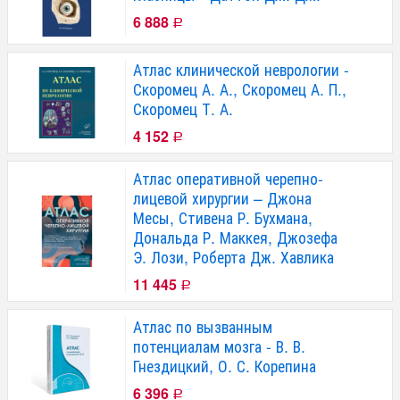
6 888
Р
Атлас клинической неврологии -
Скоромец А. А., Скоромец А. П.,
Скоромец Т. А.
4 152
Р
Атлас оперативной черепно-
лицевой хирургии – Джона
Месы, Стивена Р. Бухмана,
Дональда Р. Маккея, Джозефа
Э. Лози, Роберта Дж. Хавлика
11 445
Р
Атлас по вызванным
потенциалам мозга - В. В.
Гнездицкий, О. С. Корепина
6 396
Р