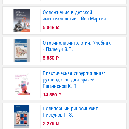
Осложнения в детской
анестезиологии - Йер Мартин
5 048
Р
Оториноларингология. Учебник
- Пальчун В.Т.
5 850
Р
Пластическая хирургия лица:
руководство для врачей -
Пшениснов К. П.
14 560
Р
Полипозный риносинусит -
Пискунов Г. З.
2 279
Р