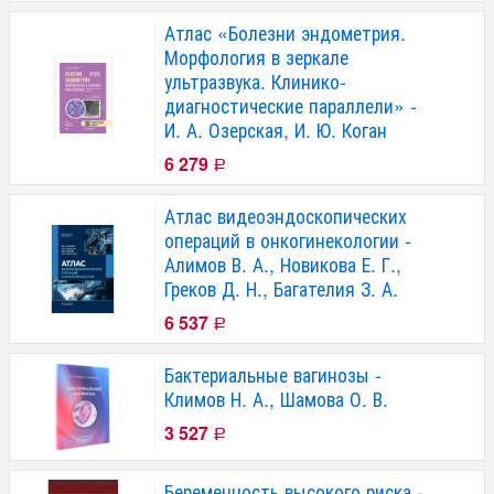
Атлас «Болезни эндометрия.
Морфология в зеркале
ультразвука. Клинико-
диагностические параллели» -
И. А. Озерская, И. Ю. Коган
6 279
Р
Атлас видеоэндоскопических
операций в онкогинекологии -
Алимов В. А., Новикова Е. Г.,
Греков Д. Н., Багателия З. А.
6 537
Р
Бактериальные вагинозы -
Климов Н. А., Шамова О. В.
3 527
Р
Беременность высокого риска -