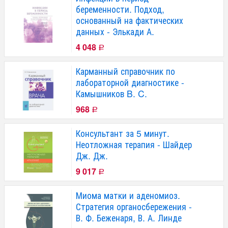
беременности. Подход,
основанный на фактических
данных - Элькади А.
4 048
Р
Карманный справочник по
лабораторной диагностике -
Камышников B. C.
968
Р
Консультант за 5 минут.
Неотложная терапия - Шайдер
Дж. Дж.
9 017
Р
Миома матки и аденомиоз.
Стратегия органосбережения -
В. Ф. Беженаря, В. А. Линде