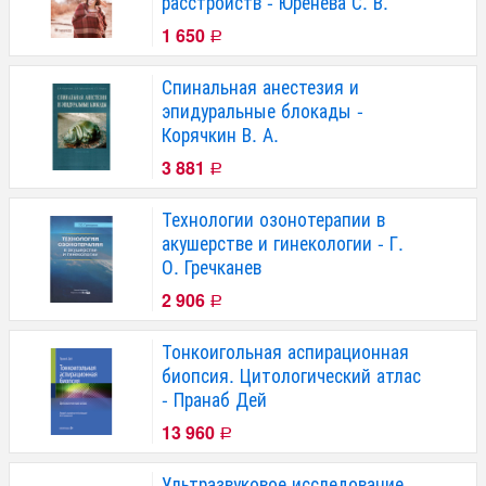
расстройств - Юренева С. В.
1 650
Р
Спинальная анестезия и
эпидуральные блокады -
Корячкин В. А.
3 881
Р
Технологии озонотерапии в
акушерстве и гинекологии - Г.
О. Гречканев
2 906
Р
Тонкоигольная аспирационная
биопсия. Цитологический атлас
- Пранаб Дей
13 960
Р
Ультразвуковое исследование