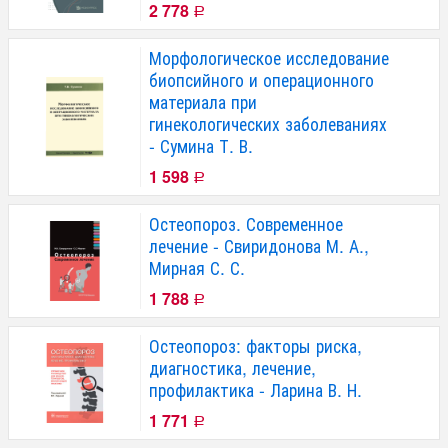
2 778
Р
Морфологическое исследование
биопсийного и операционного
материала при
гинекологических заболеваниях
- Сумина Т. В.
1 598
Р
Остеопороз. Современное
лечение - Свиридонова М. А.,
Мирная С. С.
1 788
Р
Остеопороз: факторы риска,
диагностика, лечение,
профилактика - Ларина В. Н.
1 771
Р