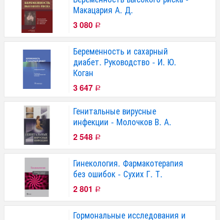
Макацария А. Д.
3 080
Р
Беременность и сахарный
диабет. Руководство - И. Ю.
Коган
3 647
Р
Генитальные вирусные
инфекции - Молочков В. А.
2 548
Р
Гинекология. Фармакотерапия
без ошибок - Сухих Г. Т.
2 801
Р
Гормональные исследования и