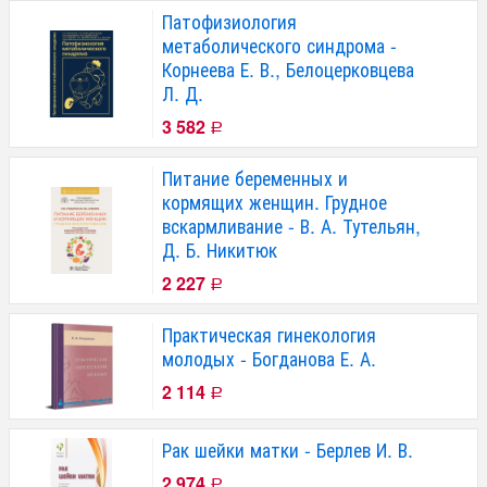
Патофизиология
метаболического синдрома -
Корнеева Е. В., Белоцерковцева
Л. Д.
3 582
Р
Питание беременных и
кормящих женщин. Грудное
вскармливание - В. А. Тутельян,
Д. Б. Никитюк
2 227
Р
Практическая гинекология
молодых - Богданова Е. А.
2 114
Р
Рак шейки матки - Берлев И. В.
2 974
Р