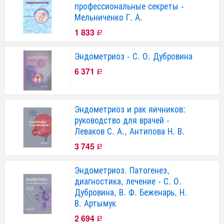
профессиональные секреты -
Мельниченко Г. А.
1 833
Р
Эндометриоз - С. О. Дубровина
6 371
Р
Эндометриоз и рак яичников:
руководство для врачей -
Леваков С. А., Антипова Н. В.
3 745
Р
Эндометриоз. Патогенез,
диагностика, лечение - С. О.
Дубровина, В. Ф. Беженарь, Н.
В. Артымук
2 694
Р