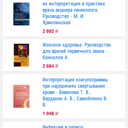
их интерпретация в практике
врача акушера-гинеколога.
Руководство - М. И.
Ярмолинская
2 892
Р
Женское здоровье. Руководство
для врачей первичного звена -
Коннолли А.
2 684
Р
Интерпретация коагулограммы
при нарушениях свертывания
крови - Вавилова Т. В.,
Варданян А. В., Самойленко В.
В.
1 948
Р
Инфекции в период