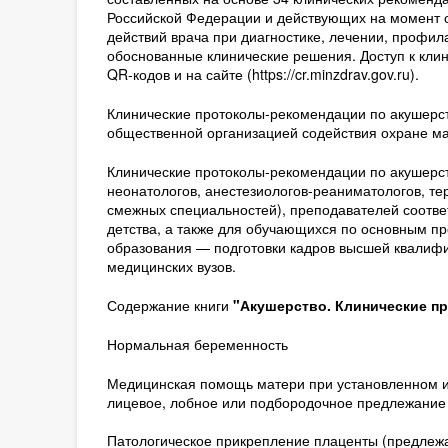
Российской Федерации и действующих на момент с
действий врача при диагностике, лечении, профи
обоснованные клинические решения. Доступ к кл
QR-кодов и на сайте (https://cr.minzdrav.gov.ru).
Клинические протоколы-рекомендации по акушерс
общественной организацией содействия охране ма
Клинические протоколы-рекомендации по акушерст
неонатологов, анестезиологов-реаниматологов, те
смежных специальностей), преподавателей соотве
детства, а также для обучающихся по основным 
образования — подготовки кадров высшей квалифи
медицинских вузов.
Содержание книги
"Акушерство. Клинические про
Нормальная беременность
Медицинская помощь матери при установленном ил
лицевое, лобное или подбородочное предлежание
Патологическое прикрепление плаценты (предлежа