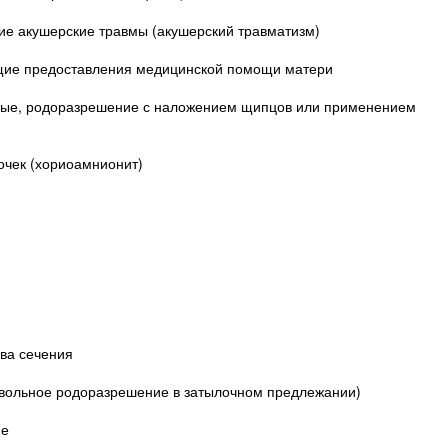
ие акушерские травмы (акушерский травматизм)
ющие предоставления медицинской помощи матери
ые, родоразрешение с наложением щипцов или применением
очек (хориоамнионит)
ва сечения
вольное родоразрешение в затылочном предлежании)
ие