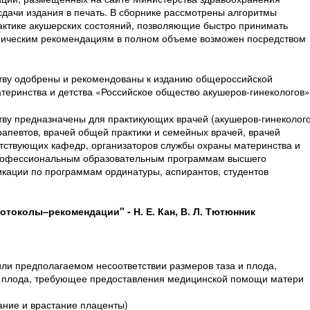
дачи издания в печать. В сборнике рассмотрены алгоритмы
лактике акушерских состояний, позволяющие быстро принимать
иническим рекомендациям в полном объеме возможен посредством
тву одобрены и рекомендованы к изданию общероссийской
теринства и детства «Российское общество акушеров-гинекологов»
ву предназначены для практикующих врачей (акушеров-гинеколого
рапевтов, врачей общей практики и семейных врачей, врачей
тствующих кафедр, организаторов службы охраны материнства и
профессиональным образовательным программам высшего
кации по программам ординатуры, аспирантов, студентов
токолы–рекомендации" - Н. Е. Кан, В. Л. Тютюнник
и предполагаемом несоответствии размеров таза и плода,
 плода, требующее предоставления медицинской помощи матери
ние и врастание плаценты)