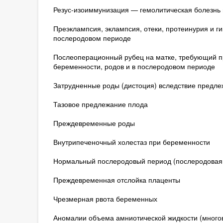
Резус-изоиммунизация — гемолитическая болезнь
Преэклампсия, эклампсия, отеки, протеинурия и г
послеродовом периоде
Послеоперационный рубец на матке, требующий п
беременности, родов и в послеродовом периоде
Затрудненные роды (дистоция) вследствие предле
Тазовое предлежание плода
Преждевременные роды
Внутрипеченочный холестаз при беременности
Нормальный послеродовый период (послеродовая
Преждевременная отслойка плаценты
Чрезмерная рвота беременных
Аномалии объема амниотической жидкости (много