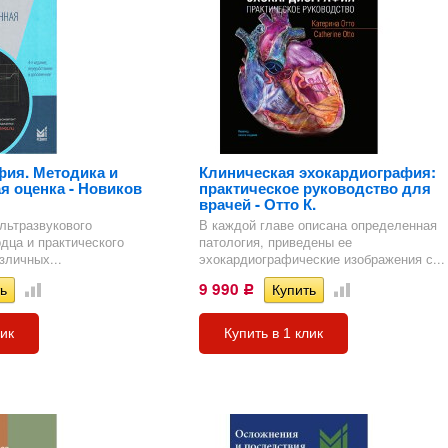
ия. Методика и
Клиническая эхокардиография:
я оценка - Новиков
практическое руководство для
врачей - Отто К.
льтразвукового
В каждой главе описана определенная
дца и практического
патология, приведены ее
зличных...
эхокардиографические изображения с...
9 990
Р
лик
Купить в 1 клик