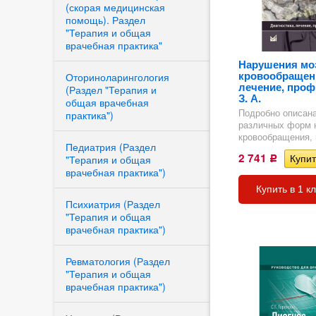
(скорая медицинская
помощь). Раздел
"Терапия и общая
врачебная практика"
Нарушения мо
кровообращени
Оториноларингология
лечение, проф
(Раздел "Терапия и
З. А.
общая врачебная
Подробно описана
практика")
различных форм 
кровообращения, п
Педиатрия (Раздел
2 741
"Терапия и общая
Р
врачебная практика")
Купить в 1 к
Психиатрия (Раздел
ия
"Терапия и общая
врачебная практика")
Ревматология (Раздел
"Терапия и общая
врачебная практика")