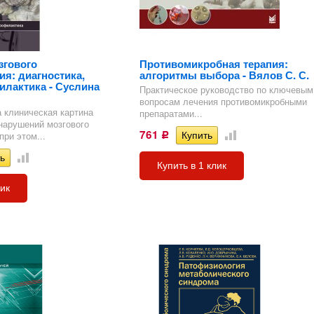
згового
Противомикробная терапия:
я: диагностика,
алгоритмы выбора - Вялов С. С.
илактика - Суслина
Практическое руководство по ключевым
вопросам лечения противомикробными
 клиническая картина
препаратами...
нарушений мозгового
761
ри этом...
Р
Купить в 1 клик
лик