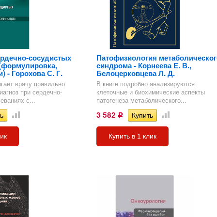
ердечно-сосудистых
Патофизиология метаболическог
(формулировка,
синдрома - Корнеева Е. В.,
 - Горохова С. Г.
Белоцерковцева Л. Д.
гает врачу правильно
В книге подробно анализируются
агноз при сердечно-
клеточные и биохимические аспекты
еваниях с...
патогенеза метаболического...
3 582
Р
лик
Купить в 1 клик