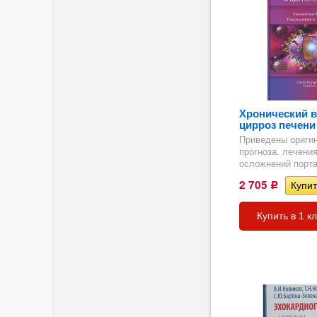
гия
Хронический в
цирроз печени 
Приведены ориги
прогноза, лечени
осложнений порта
2 705
Р
Купить в 1 к
ия,