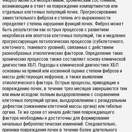
возникающим в ответ на повреждение компартментов или
отдельных клеточных популяций почек. Прогрессирование
заместительного фиброза и степень его выраженности
определяет степень нарушения функций почек. Фиброз может
быть результатом как острых процессов с развитием
некробиоза или апоптоза клеточных популяций, так и медленно
прогрессирующих патологических процессов (субклеточного,
клеточного, тканевого уровней), связанных с действием
разнообразных этиологических факторов. Определение таких
хронических процессов также составляет основу клинической
диагностики ХБП. Подходы к клинической диагностике ХБП
основаны на прямой или косвенной оценке степени фиброза и
массы действующих нефронов, а также выявлении
этиологического фактора. Острые процессы, приводящие к
повреждению почек, в течение трех месяцев завершаются тем
или иным исходом: полным выздоровлением с сохранением
клеточных популяций органа, выздоровлением с резидуальным
дефектом (снижением клеточной массы органа) или гибелью
органа. Те же сроки от начала действия повреждающего
фактора необходимы и достаточны для формирования
начальных фибропластических изменений. Следовательно,
признаки повреждения почек в течение более длительного