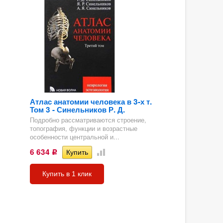
Атлас анатомии человека в 3-х т.
Том 3 - Синельников Р. Д.
Подробно рассматриваются строение,
топография, функции и возрастные
особенности центральной и...
6 634
Р
Купить в 1 клик