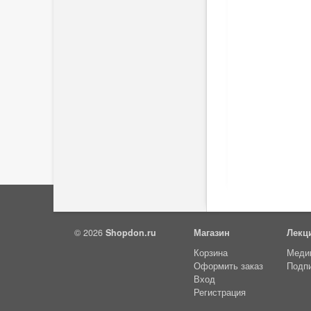
ргия
© 2026
Shopdon.ru
Магазин
Лекц
Корзина
Меди
ка
Оформить заказ
Подп
Вход
Регистрация