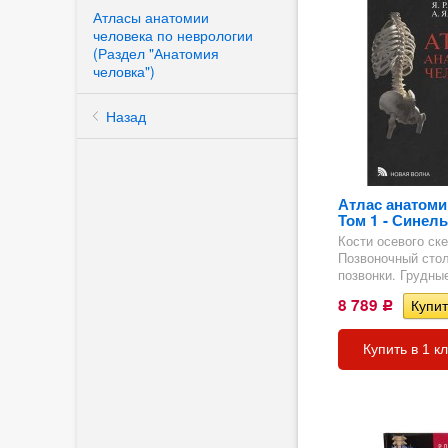
Атласы анатомии
человека по неврологии
(Раздел "Анатомия
человка")
Назад
Атлас анатомии
Том 1 - Синель
Кости осевого ск
Позвоночный стол
позвонки. Грудные
8 789
Р
Купить в 1 к