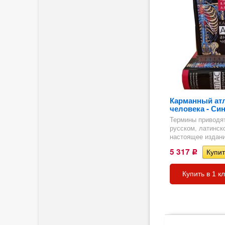
Карманный атл
человека - Син
Термины приводят
русском, латинск
настоящее издани
5 317
Р
ия
Купить в 1 к