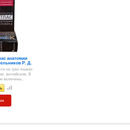
ас анатомии
ельников Р. Д.
ся на трех языках:
ом, английском. В
е включены...
лик