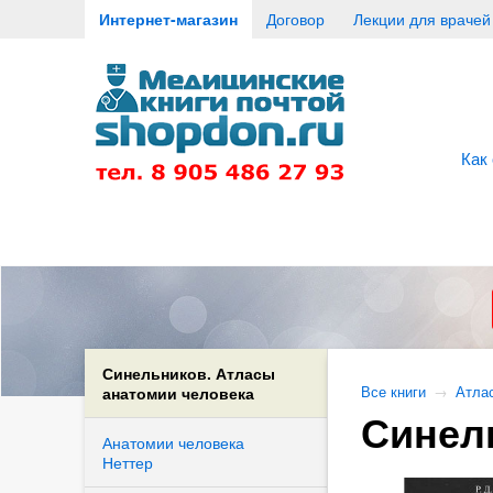
Интернет-магазин
Договор
Лекции для врачей
Как
Синельников. Атласы
анатомии человека
Все книги
→
Атла
Синел
Анатомии человека
Неттер
апия)