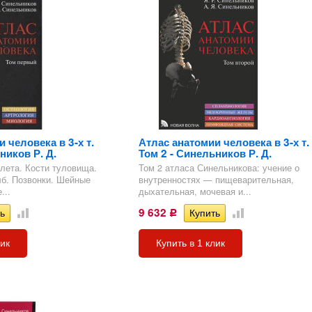
 человека в 3-х т.
Атлас анатомии человека в 3-х т.
ников Р. Д.
Том 2 - Синельников Р. Д.
елета. Кости туловища.
Том 2 атласа Синельникова: учение о
б. Позвонки. Шейные
внутренностях — пищеварительная,
...
дыхательная, мочевая и...
9 632
Р
лик
Купить в 1 клик