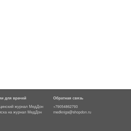
ии для врачей
Обратная связь
цинский журнал МедДон
+79054862793
иска на журнал МедДон
medkniga@shopdon.ru