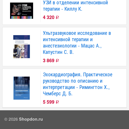
УЗИ в отделении интенсивной
терапии - Киллу К.
4 320
Р
Ультразвуковое исследование в
интенсивной терапии и
анестезиологии - Мацас А.,
Капустин С. В.
3 869
Р
Эхокардиография. Практическое
руководство по описанию и
интерпретации - Римингтон Х.,
Чемберс Д. Б.
5 599
Р
© 2026
Shopdon.ru