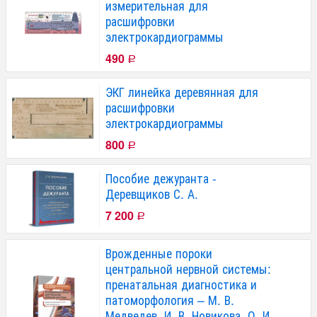
измерительная для
расшифровки
электрокардиограммы
490
Р
ЭКГ линейка деревянная для
расшифровки
электрокардиограммы
800
Р
Пособие дежуранта -
Деревщиков С. А.
7 200
Р
Врожденные пороки
центральной нервной системы:
пренатальная диагностика и
патоморфология – М. В.
Медведев, И. В. Новикова, О. И.