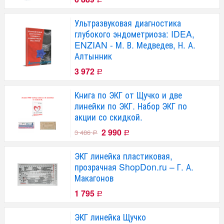
Ультразвуковая диагностика
глубокого эндометриоза: IDEA,
ENZIAN - М. В. Медведев, Н. А.
Алтынник
3 972
Р
Книга по ЭКГ от Щучко и две
линейки по ЭКГ. Набор ЭКГ по
акции со скидкой.
2 990
3 486
Р
Р
ЭКГ линейка пластиковая,
прозрачная ShopDon.ru – Г. А.
Макагонов
1 795
Р
ЭКГ линейка Щучко