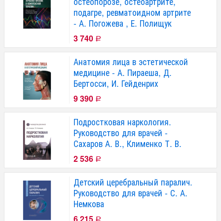
остеопорозе, остеоартрите,
подагре, ревматоидном артрите
- А. Погожева , Е. Полищук
3 740
Р
Анатомия лица в эстетической
медицине - А. Пираеша, Д.
Бертосси, И. Гейденрих
9 390
Р
Подростковая наркология.
Руководство для врачей -
Сахаров А. В., Клименко Т. В.
2 536
Р
Детский церебральный паралич.
Руководство для врачей - С. А.
Немкова
6 215
Р