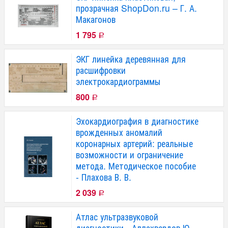
прозрачная ShopDon.ru – Г. А.
Макагонов
1 795
Р
ЭКГ линейка деревянная для
расшифровки
электрокардиограммы
800
Р
Эхокардиография в диагностике
врожденных аномалий
коронарных артерий: реальные
возможности и ограничение
метода. Методическое пособие
- Плахова В. В.
2 039
Р
Атлас ультразвуковой
диагностики - Аллахвердов Ю.