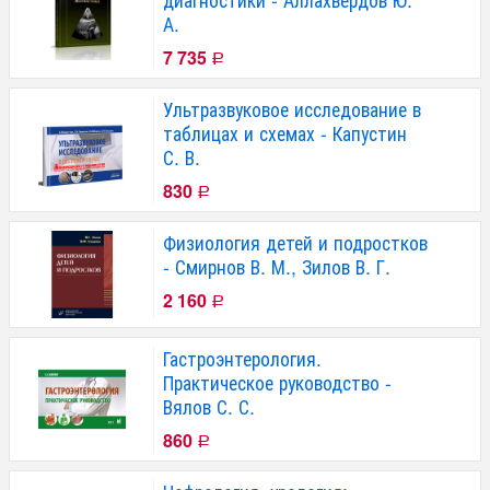
А.
7 735
Р
Ультразвуковое исследование в
таблицах и схемах - Капустин
С. В.
830
Р
Физиология детей и подростков
- Смирнов В. М., Зилов В. Г.
2 160
Р
Гастроэнтерология.
Практическое руководство -
Вялов С. С.
860
Р