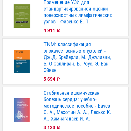
Применение УЗИ для
стандартизированной оценки
поверхностных лимфатических
узлов - Фисенко Е. П.
4 911
Р
TNM: классификация
злокачественных опухолей -
Дж.Д. Брайерли, М. Джулиани,
Б. О’Салливан, Б. Роус, Э. Ван
Эйкен
5 694
Р
Стабильная ишемическая
болезнь сердца: учебно-
методическое пособие - Вачев
С. А., Махотин А. А., Лесько К.
А., Хамнагадаев И. А.
3 130
Р