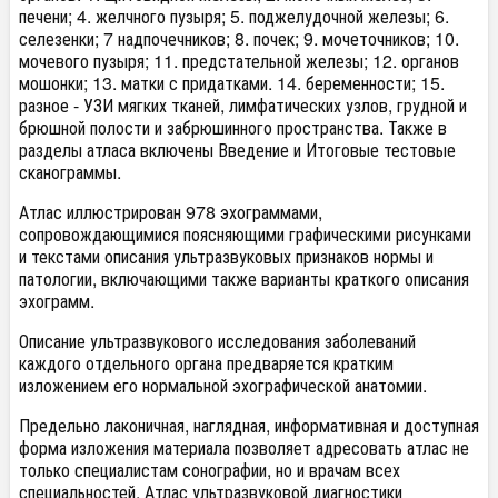
печени; 4. желчного пузыря; 5. поджелудочной железы; 6.
селезенки; 7 надпочечников; 8. почек; 9. мочеточников; 10.
мочевого пузыря; 11. предстательной железы; 12. органов
мошонки; 13. матки с придатками. 14. беременности; 15.
разное - УЗИ мягких тканей, лимфатических узлов, грудной и
брюшной полости и забрюшинного пространства. Также в
разделы атласа включены Введение и Итоговые тестовые
сканограммы.
Атлас иллюстрирован 978 эхограммами,
сопровождающимися поясняющими графическими рисунками
и текстами описания ультразвуковых признаков нормы и
патологии, включающими также варианты краткого описания
эхограмм.
Описание ультразвукового исследования заболеваний
каждого отдельного органа предваряется кратким
изложением его нормальной эхографической анатомии.
Предельно лаконичная, наглядная, информативная и доступная
форма изложения материала позволяет адресовать атлас не
только специалистам сонографии, но и врачам всех
специальностей. Атлас ультразвуковой диагностики