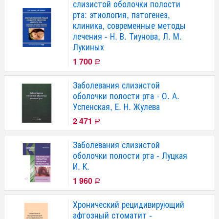
слизистой оболочки полости
рта: этиология, патогенез,
клиника, современные методы
лечения - Н. В. Тиунова, Л. М.
Лукиных
1 700
Р
Заболевания слизистой
оболочки полости рта - О. А.
Успенская, Е. Н. Жулева
2 471
Р
Заболевания слизистой
оболочки полости рта - Луцкая
И. К.
1 960
Р
Хронический рецидивирующий
афтозный стоматит -