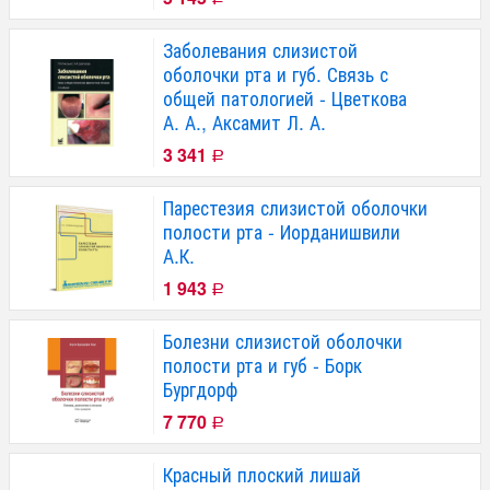
Заболевания слизистой
оболочки рта и губ. Связь с
общей патологией - Цветкова
А. А., Аксамит Л. А.
3 341
Р
Парестезия слизистой оболочки
полости рта - Иорданишвили
А.К.
1 943
Р
Болезни слизистой оболочки
полости рта и губ - Борк
Бургдорф
7 770
Р
Красный плоский лишай