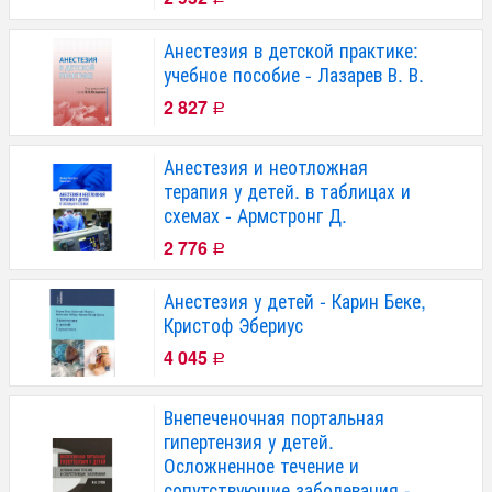
Анестезия в детской практике:
учебное пособие - Лазарев В. В.
2 827
Р
Анестезия и неотложная
терапия у детей. в таблицах и
схемах - Армстронг Д.
2 776
Р
Анестезия у детей - Карин Беке,
Кристоф Эбериус
4 045
Р
Внепеченочная портальная
гипертензия у детей.
Осложненное течение и
сопутствующие заболевания -