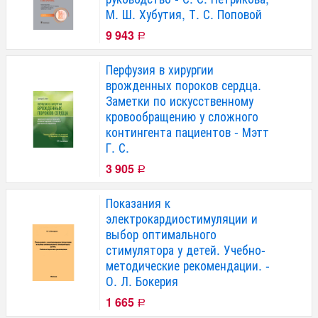
М. Ш. Хубутия, Т. С. Поповой
9 943
Р
Перфузия в хирургии
врожденных пороков сердца.
Заметки по искусственному
кровообращению у сложного
контингента пациентов - Мэтт
Г. С.
3 905
Р
Показания к
электрокардиостимуляции и
выбор оптимального
стимулятора у детей. Учебно-
методические рекомендации. -
О. Л. Бокерия
1 665
Р