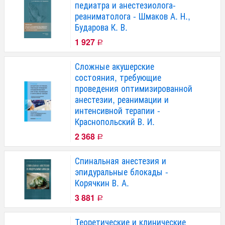
педиатра и анестезиолога-
реаниматолога - Шмаков А. Н.,
Бударова К. В.
1 927
Р
Сложные акушерские
состояния, требующие
проведения оптимизированной
анестезии, реанимации и
интенсивной терапии -
Краснопольский В. И.
2 368
Р
Спинальная анестезия и
эпидуральные блокады -
Корячкин В. А.
3 881
Р
Теоретические и клинические