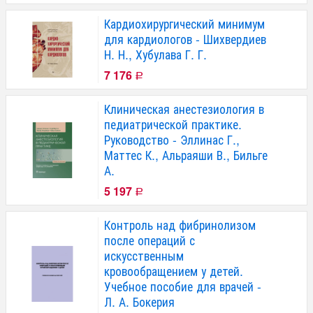
Кардиохирургический минимум
для кардиологов - Шихвердиев
Н. Н., Хубулава Г. Г.
7 176
Р
Клиническая анестезиология в
педиатрической практике.
Руководство - Эллинас Г.,
Маттес К., Альраяши В., Бильге
А.
5 197
Р
Контроль над фибринолизом
после операций с
искусственным
кровообращением у детей.
Учебное пособие для врачей -
Л. А. Бокерия