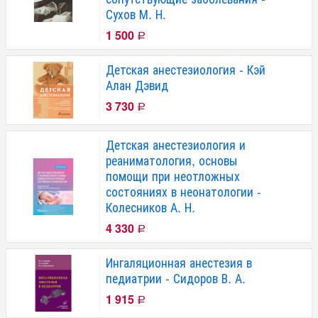
Сухов М. Н.
1 500
Р
Детская анестезиология - Кэй
Алан Дэвид
3 730
Р
Детская анестезиология и
реаниматология, основы
помощи при неотложных
состояниях в неонатологии -
Колесников А. Н.
4 330
Р
Ингаляционная анестезия в
педиатрии - Сидоров В. А.
1 915
Р