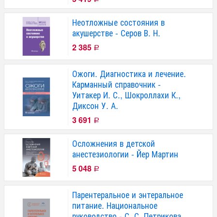
Неотложные состояния в
акушерстве - Серов В. Н.
2 385
Р
Ожоги. Диагностика и лечение.
Карманный справочник -
Уитакер И. С., Шокроллахи К.,
Диксон У. А.
3 691
Р
Осложнения в детской
анестезиологии - Йер Мартин
5 048
Р
Парентеральное и энтеральное
питание. Национальное
руководство - С. С. Петрикова,