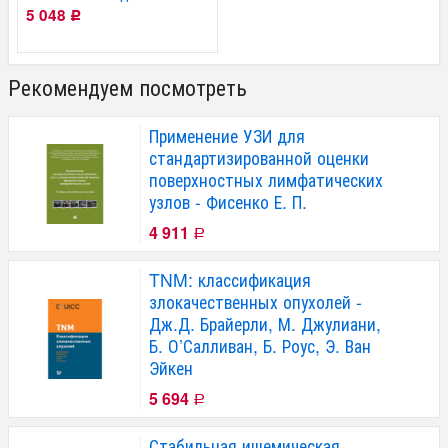
5 048
Р
Рекомендуем посмотреть
Применение УЗИ для
стандартизированной оценки
поверхностных лимфатических
узлов - Фисенко Е. П.
4 911
Р
TNM: классификация
злокачественных опухолей -
Дж.Д. Брайерли, М. Джулиани,
Б. О’Салливан, Б. Роус, Э. Ван
Эйкен
5 694
Р
Стабильная ишемическая