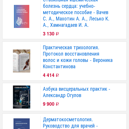
болезнь сердца: учебно-
методическое пособие - Вачев
С. А., Махотин А. А., Лесько К.
А., Хамнагадаев И. А.
3 130
Р
Практическая трихология.
Протокол восстановления
волос и кожи головы - Вероника
Константинова
4 414
Р
Азбука висцеральных практик -
Александр Огулов
9 900
Р
Дерматокосметология.
Руководство для врачей -