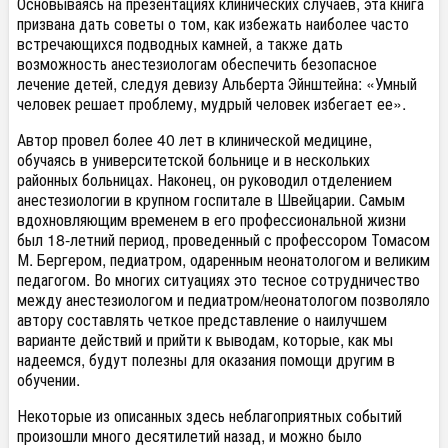
Основываясь на презентациях клинических случаев, эта книга
призвана дать советы о том, как избежать наиболее часто
встречающихся подводных камней, а также дать
возможность анестезиологам обеспечить безопасное
лечение детей, следуя девизу Альберта Эйнштейна: «Умный
человек решает проблему, мудрый человек избегает ее».
Автор провел более 40 лет в клинической медицине,
обучаясь в университетской больнице и в нескольких
районных больницах. Наконец, он руководил отделением
анестезиологии в крупном госпитале в Швейцарии. Самым
вдохновляющим временем в его профессиональной жизни
был 18-летний период, проведенный с профессором Томасом
М. Бергером, педиатром, одаренным неонатологом и великим
педагогом. Во многих ситуациях это тесное сотрудничество
между анестезиологом и педиатром/неонатологом позволяло
автору составлять четкое представление о наилучшем
варианте действий и прийти к выводам, которые, как мы
надеемся, будут полезны для оказания помощи другим в
обучении.
Некоторые из описанных здесь неблагоприятных событий
произошли много десятилетий назад, и можно было