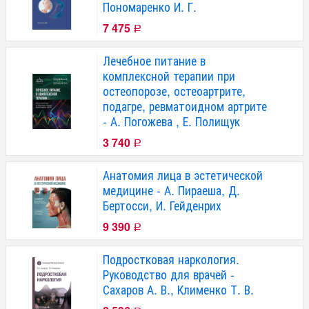
Пономаренко И. Г.
7 475
Р
Лечебное питание в
комплексной терапии при
остеопорозе, остеоартрите,
подагре, ревматоидном артрите
- А. Погожева , Е. Полищук
3 740
Р
Анатомия лица в эстетической
медицине - А. Пираеша, Д.
Бертосси, И. Гейденрих
9 390
Р
Подростковая наркология.
Руководство для врачей -
Сахаров А. В., Клименко Т. В.