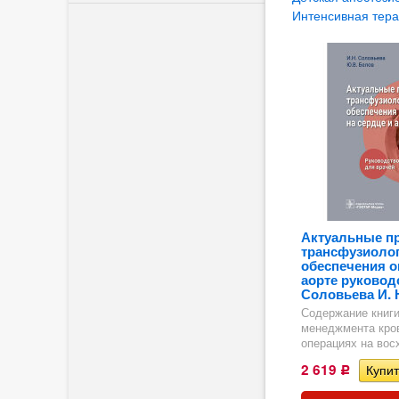
Интенсивная тер
и
Актуальные п
трансфузиолог
обеспечения о
аорте руковод
Соловьева И. 
Содержание книги
менеджмента кров
операциях на восх
2 619
Р