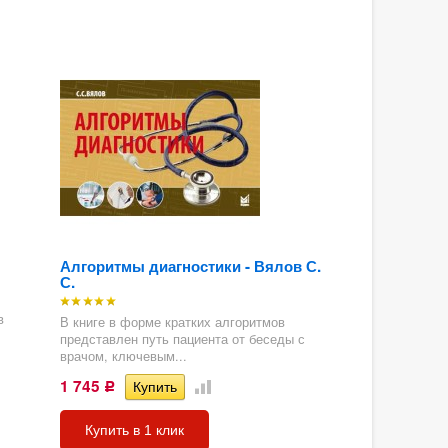
Алгоритмы диагностики - Вялов С.
С.
в
В книге в форме кратких алгоритмов
представлен путь пациента от беседы с
врачом, ключевым...
1 745
Р
Купить в 1 клик