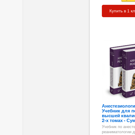
Купить в 1 к
ия
 на
Анестезиологи
Учебник для п
высшей квали
2-х томах - Сум
Учебник по анест
реаниматологии д