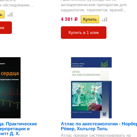
антиаритмическим препаратам для
 обследовании,...
кардиологов, терапевтов, врачей...
4 381
Р
лик
Купить в 1 клик
а. Практические
Атлас по анестезиологии - Норбе
терпретации и
Рёвер, Хольгер Тиль
етт Д. Х.
Атлас призван систематизировать на