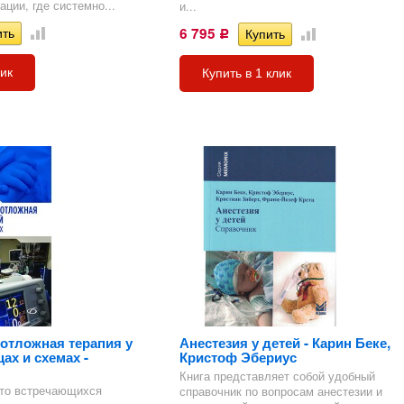
ции, где системно...
и...
6 795
Р
лик
Купить в 1 клик
еотложная терапия у
Анестезия у детей - Карин Беке,
цах и схемах -
Кристоф Эбериус
Книга представляет собой удобный
сто встречающихся
справочник по вопросам анестезии и