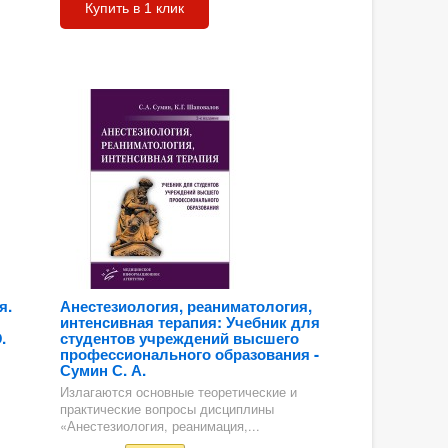
Купить в 1 клик
я.
Анестезиология, реаниматология,
интенсивная терапия: Учебник для
.
студентов учреждений высшего
профессионального образования -
Сумин С. А.
Излагаются основные теоретические и
практические вопросы дисциплины
«Анестезиология, реанимация,...