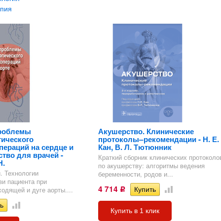
апия
роблемы
Акушерство. Клинические
ического
протоколы–рекомендации - Н. Е.
пераций на сердце и
Кан, В. Л. Тютюнник
ство для врачей -
Краткий сборник клинических протоколо
Н.
по акушерству: алгоритмы ведения
. Технологии
беременности, родов и...
и пациента при
4 714
одящей и дуге аорты....
Р
Купить в 1 клик