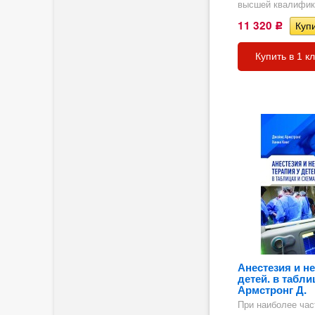
высшей квалифика
11 320
Р
Купить в 1 к
гия
Анестезия и н
детей. в табли
Армстронг Д.
ия,
При наиболее ча