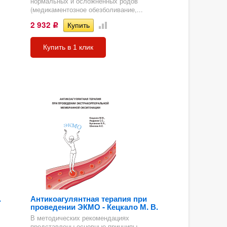
нормальных и осложненных родов
(медикаментозное обезболивание,...
2 932
Р
Купить в 1 клик
.
Антикоагулянтная терапия при
проведении ЭКМО - Кецкало М. В.
В методических рекомендациях
представлены основные принципы