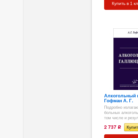
Купить в 1 к
ия
Алкогольный 
Гофман А. Г.
Подробно излага
больных алкогол
том числе и резул
2 737
Р