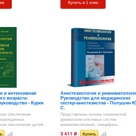
лик
Купить в 1 клик
я и интенсивная
Анестезиология и реаниматологи
го возраста:
Руководство для медицинских
руководство - Курек
сестер-анестезистов - Полушин Ю
С.
кое обеспечение
Представлены основы клинической
ворожденных.
физиологии ключевых систем
кое обеспечение детей...
жизнеобеспечения, специфика...
3 411
Р