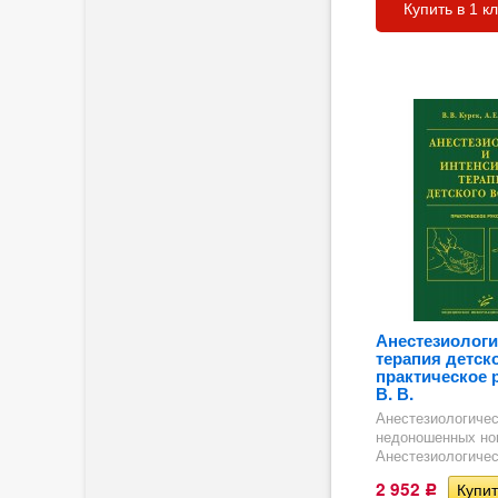
Купить в 1 к
ргия
Анестезиологи
терапия детско
практическое 
В. В.
Анестезиологичес
ка
недоношенных но
Анестезиологичес
2 952
Р