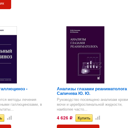
лик
галлюциноз -
Анализы глазами реаниматолога 
Сапичева Ю. Ю.
ются методы лечения
Руководство посвящено анализам крови
ьными галлюцинозами, в
мочи и цереброспинальной жидкости,
ьтаты...
наиболее часто...
4 626
Р