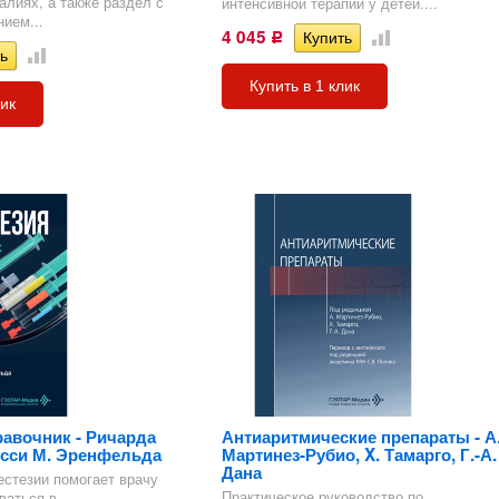
лиях, а также раздел с
интенсивной терапии у детей....
ием...
4 045
Р
Купить в 1 клик
лик
равочник - Ричарда
Антиаритмические препараты - А
есси М. Эренфельда
Мартинез-Рубио, X. Тамарго, Г.-А.
Дана
естезии помогает врачу
Практическое руководство по
ваться в