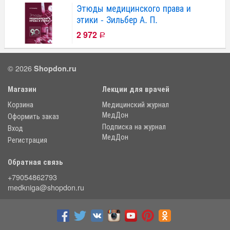
Этюды медицинского права и
этики - Зильбер А. П.
2 972
Р
© 2026
Shopdon.ru
Магазин
Лекции для врачей
Корзина
Медицинский журнал
МедДон
Оформить заказ
Подписка на журнал
Вход
МедДон
Регистрация
Обратная связь
+79054862793
medkniga@shopdon.ru