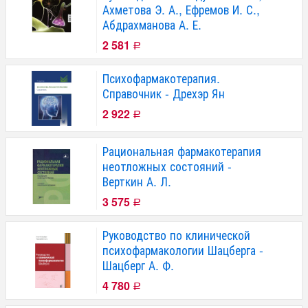
Ахметова Э. А., Ефремов И. С.,
Абдрахманова А. Е.
2 581
Р
Психофармакотерапия.
Справочник - Дрехэр Ян
2 922
Р
Рациональная фармакотерапия
неотложных состояний -
Верткин А. Л.
3 575
Р
Руководство по клинической
психофармакологии Шацберга -
Шацберг А. Ф.
4 780
Р