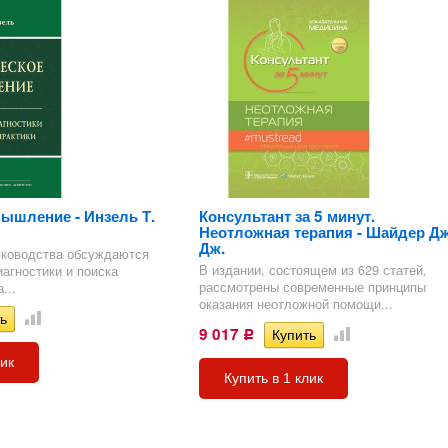
я
стно-
BI-
я)
SA,
"
IAK,
я
ия
огия,
той
ия
я)
ышление - Инзель Т.
Консультант за 5 минут.
Неотложная терапия - Шайдер Дж
ия
я
)
Дж.
уководства обсуждаются
В издании, состоящем из 629 статей,
S,
агностики и поиска
рассмотрены современные принципы
...
з
оказания неотложной помощи...
)
9 017
Р
зы
лик
ел
Купить в 1 клик
рургии
лезы
)
ЗИ