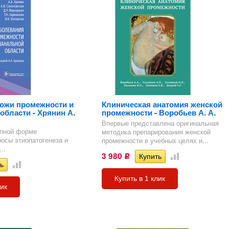
тика
огия
я в
Назад
тве
огии
ел
гии
огия)
)
их
)
.
")
ии
огия
 в
ия
. МРТ
дел
УЗИ и
огия
 у
ология
рафия)
атрия)
)
)
 МРТ
ология
ная
ия)
л
гия
ПИД
ожи промежности и
Клиническая анатомия женской
Т
области - Хрянин А.
промежности - Воробьев А. А.
)
к в
Впервые представлена оригинальная
упной форме
методика препарирования женской
осы этиопатогенеза и
промежности в учебных целях и...
ел
..
-
3 980
Р
 МРТ
)
и по
ии
Купить в 1 клик
лик
ый
гия
)
рная
я.
ь