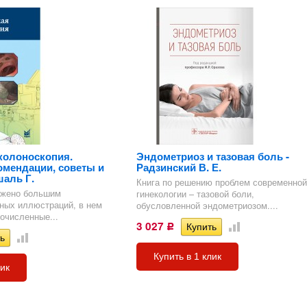
)
пия
И
знь
здел
)
колоноскопия.
Эндометриоз и тазовая боль -
омендации, советы и
Радзинский В. Е.
аль Г.
Книга по решению проблем современной
бжено большим
гинекологии – тазовой боли,
ных иллюстраций, в нем
ь
обусловленной эндометриозом....
очисленные...
3 027
Р
я
Купить в 1 клик
ЗИ
лик
. УЗИ
л
ие,