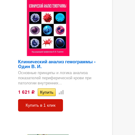
Клинический анализ гемограммы -
Один В. И.
Основные принципы и логика анализа
показателей периферической крови при
патологии внутренних...
1 621
Р
Купить в 1 клик