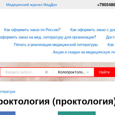
+790548
Медицинский журнал МедДон
Как оформить заказ по России?
Как оформить заказ с до
 оформить заказ на мед. литературу для организации?
Дост
Печать и реализация медицинской литературы
Как
Акции и скидки на медицинскую л
Колопроктология (проктология)
Найти
х.
ивная
огия
ы
дел
ти и
ия
я в
и
МРТ,
я
а
и
 в
огия
логии
ология
Матка УЗИ
Сосуды верхних
Митьков УЗИ книги
Эхокардиография.
Бокерия. Сердечно-
УЗИ сердца в педиатрии
Рентгенодиагностика в
ве
я)
огии
и
итература
конечностей УЗИ
Избранное
сосудистые заболевания.
стоматологии
я»)
ии
ь»)
оды
Хирургия, КТ, МРТ, УЗИ,
октология (проктология
ия
я
ия
ии
л
нь)
Назад
Назад
Назад
атласы
ги
при
 и их
гия
Сосуды нижних
Назад
Назад
одах
 в
аздел
конечностей УЗИ
я
и
Назад
ургия