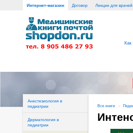
Интернет-магазин
Договор
Лекции для врачей
Как
Анестезиология в
педиатрии
Все книги
→
Педи
Интен
Дерматология в
педиатрии
апия)