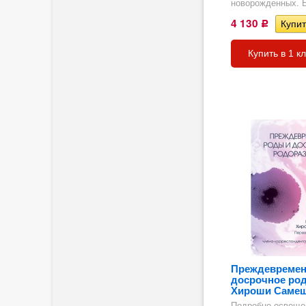
новорожденных. Б
4 130
Р
Купить в 1 к
кие
Преждевремен
досрочное род
Хироши Саме
е
Подробно освещен