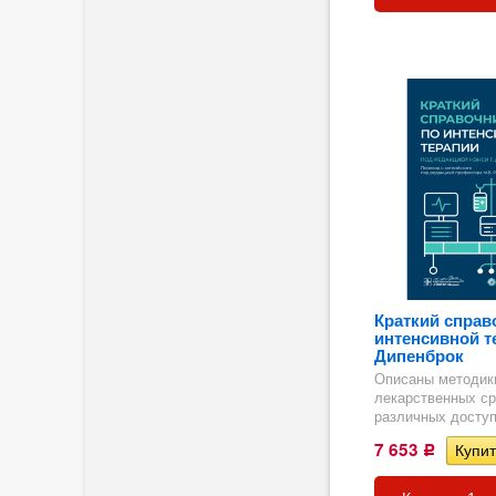
ия
 на
Краткий справ
интенсивной те
Дипенброк
Описаны методик
лекарственных ср
различных доступ
7 653
Р