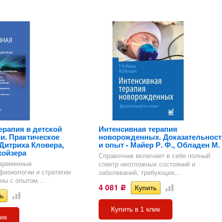
ерапия в детской
Интенсивная терапия
и. Практическое
новорожденных. Доказательност
 Дитриха Кловера,
и опыт - Майер Р. Ф., Обладен М.
хойзера
Справочник включает в себя полный
овременные
спектр неотложных состояний и
физиологии и стратегии
заболеваний, требующих...
ны с опытом...
4 081
Р
Купить в 1 клик
лик