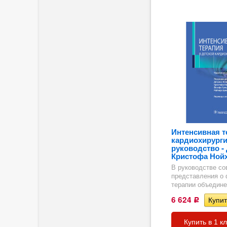
ргия
Интенсивная т
кардиохирурги
руководство -
Кристофа Ной
В руководстве с
представления о 
терапии объедине
ка
6 624
Р
Купить в 1 к