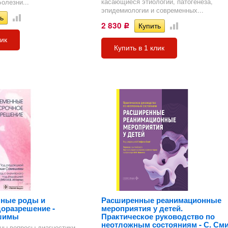
касающиеся этиологии, патогенеза,
олезни...
эпидемиологии и современных...
2 830
Р
лик
Купить в 1 клик
ные роды и
Расширенные реанимационные
оразрешение -
мероприятия у детей.
шимы
Практическое руководство по
неотложным состояниям - С. См
ы вопросы диагностики,