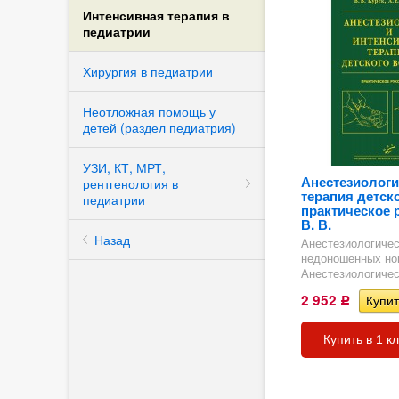
Интенсивная терапия в
педиатрии
Хирургия в педиатрии
Неотложная помощь у
детей (раздел педиатрия)
УЗИ, КТ, МРТ,
Анестезиологи
рентгенология в
терапия детско
педиатрии
практическое 
В. В.
Назад
Анестезиологичес
недоношенных но
Анестезиологичес
2 952
Р
Купить в 1 к