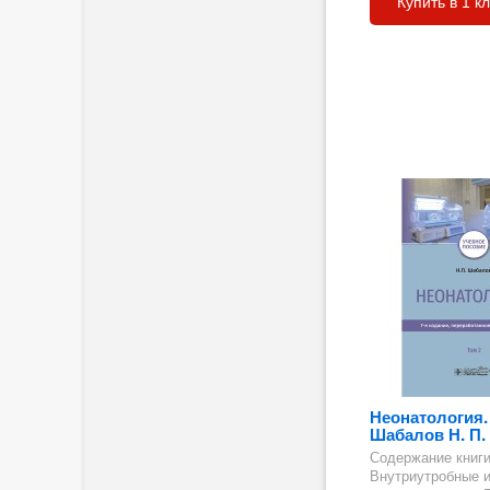
Купить в 1 к
гия
Неонатология. 
Шабалов Н. П.
ия,
Содержание книги
Внутриутробные 