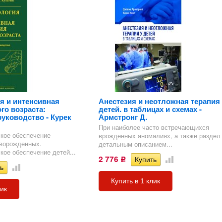
я и интенсивная
Анестезия и неотложная терапия 
го возраста:
детей. в таблицах и схемах -
руководство - Курек
Армстронг Д.
При наиболее часто встречающихся
кое обеспечение
врожденных аномалиях, а также раздел
ворожденных.
детальным описанием...
кое обеспечение детей...
2 776
Р
Купить в 1 клик
лик