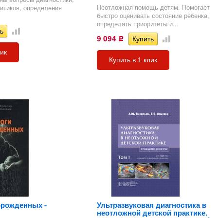
Неотложная помощь детям. Помогает
итиков, определения
быстро оценивать состояние ребенка,
определять приоритеты и...
9 094
Р
лик
Купить в 1 клик
орожденных -
Ультразвуковая диагностика в
неотложной детской практике.