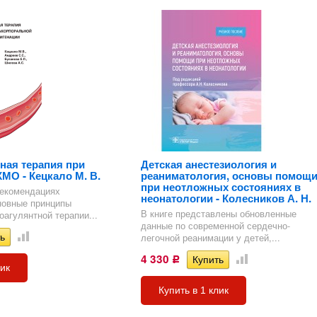
ная терапия при
Детская анестезиология и
МО - Кецкало М. В.
реаниматология, основы помощ
при неотложных состояниях в
рекомендациях
неонатологии - Колесников А. Н.
новные принципы
В книге представлены обновленные
оагулянтной терапии...
данные по современной сердечно-
легочной реанимации у детей,...
4 330
Р
лик
Купить в 1 клик