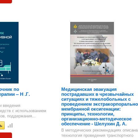
очник по
Медицинская эвакуация
рапии – Н .Г.
пострадавших в чрезвычайных
ситуациях и тяжелобольных с
проведением экстракорпорально
и введения
мембранной оксигенации:
едств с использованием
принципы, технологии,
ов, поддержания...
организационно-методическое
обеспечение - Шелухин Д. А.
В методических рекомендациях описана
технология проведения транспортного