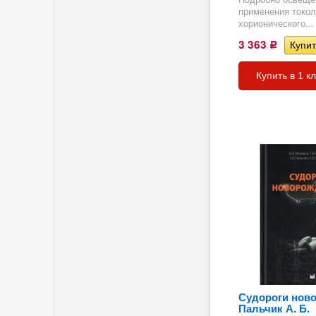
применения токол
хорионического...
3 363
Р
Купить в 1 к
К
Судороги нов
Пальчик А. Б.