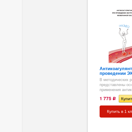
Антикоагулянт
проведении ЭК
В методических 
представлены ос
применения антик
ия
1 775
Р
Купить в 1 к