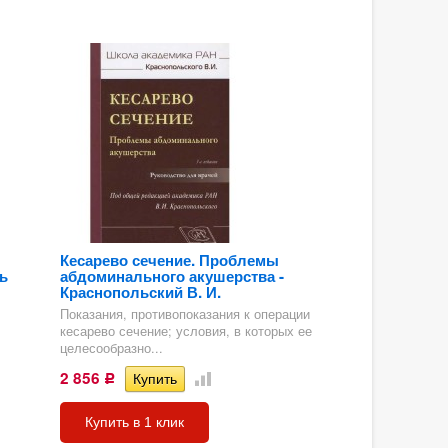
Кесарево сечение. Проблемы
ь
абдоминального акушерства -
Краснопольский В. И.
Показания, противопоказания к операции
кесарево сечение; условия, в которых ее
целесообразно...
2 856
Р
Купить в 1 клик