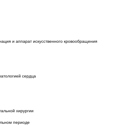
нация и аппарат искусственного кровообращения
патологией сердца
тальной хирургии
альном периоде