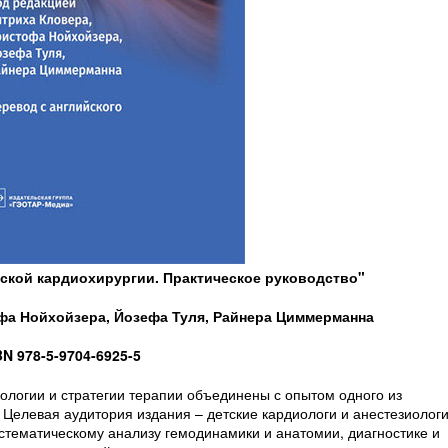
тской кардиохирургии. Практическое руководство"
фа Нойхойзера, Йозефа Туля, Райнера Циммерманна
BN 978-5-9704-6925-5
ологии и стратегии терапии объединены с опытом одного из
Целевая аудитория издания – детские кардиологи и анестезиологи
стематическому анализу гемодинамики и анатомии, диагностике и