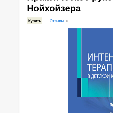
Нойхойзера
Отзывы
Купить
0