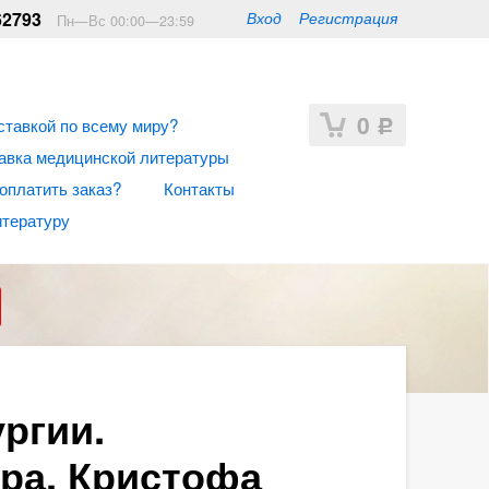
62793
Вход
Регистрация
Пн—Вс 00:00—23:59
0
ставкой по всему миру?
Р
авка медицинской литературы
 оплатить заказ?
Контакты
итературу
ргии.
ера, Кристофа