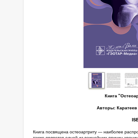
Книга "Остеоа
Авторы: Каратеев Д
IS
Книга посвящена остеоартриту — наиболее распр
также является одной из важнейших причин хрони