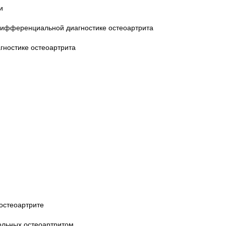
и
 дифференциальной диагностике остеоартрита
гностике остеоартрита
остеоартрите
ольных остеоартритом