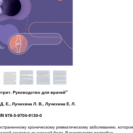
ртрит. Руководство для врачей"
. Е., Лучихина Л. В., Лучихина Е. Л.
BN 978-5-9704-9130-0
остраненному хроническому ревматическому заболеванию, которо
ческой скелетно-мышечной боли. В руководстве подробно