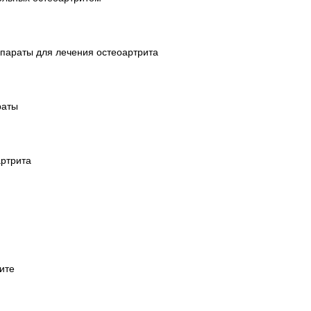
параты для лечения остеоартрита
раты
артрита
ите