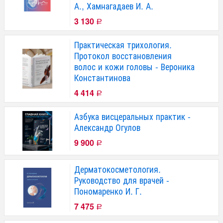
А., Хамнагадаев И. А.
3 130
Р
Практическая трихология.
Протокол восстановления
волос и кожи головы - Вероника
Константинова
4 414
Р
Азбука висцеральных практик -
Александр Огулов
9 900
Р
Дерматокосметология.
Руководство для врачей -
Пономаренко И. Г.
7 475
Р