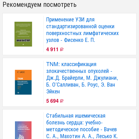
Рекомендуем посмотреть
Применение УЗИ для
стандартизированной оценки
поверхностных лимфатических
узлов - Фисенко Е. П.
4 911
Р
TNM: классификация
злокачественных опухолей -
Дж.Д. Брайерли, М. Джулиани,
Б. О’Салливан, Б. Роус, Э. Ван
Эйкен
5 694
Р
Стабильная ишемическая
болезнь сердца: учебно-
методическое пособие - Вачев
С. А., Махотин А. А., Лесько К.