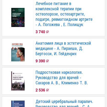
Лечебное питание в
комплексной терапии при
остеопорозе, остеоартрите,
подагре, ревматоидном артрите
- А. Погожева , Е. Полищук
3 740
Р
Анатомия лица в эстетической
медицине - А. Пираеша, Д.
Бертосси, И. Гейденрих
9 390
Р
Подростковая наркология.
Руководство для врачей -
Сахаров А. В., Клименко Т. В.
2 536
Р
Детский церебральный паралич.
Руководство для врачей - С. А.