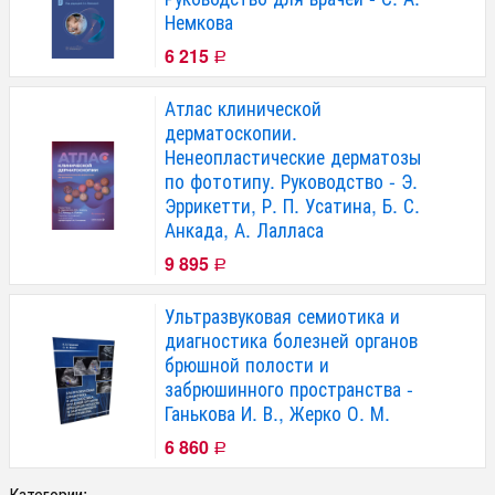
Немкова
6 215
Р
Атлас клинической
дерматоскопии.
Ненеопластические дерматозы
по фототипу. Руководство - Э.
Эррикетти, Р. П. Усатина, Б. С.
Анкада, А. Лалласа
9 895
Р
Ультразвуковая семиотика и
диагностика болезней органов
брюшной полости и
забрюшинного пространства -
Ганькова И. В., Жерко О. М.
6 860
Р
Категории: