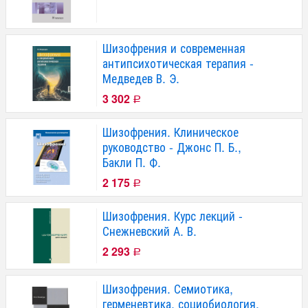
Шизофрения и современная
антипсихотическая терапия -
Медведев В. Э.
3 302
Р
Шизофрения. Клиническое
руководство - Джонс П. Б.,
Бакли П. Ф.
2 175
Р
Шизофрения. Курс лекций -
Снежневский А. В.
2 293
Р
Шизофрения. Семиотика,
герменевтика, социобиология,