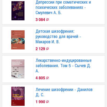
Депрессии при соматических и
психических заболеваниях -
Смулевич А. Б.
3 084
Р
Детская шизофрения:
руководство для врачей -
Макаров И. В.
2 129
Р
Лекарственнo-индуцированные
заболевания. Том 5 - Сычев Д.
А.
4 805
Р
Лечение шизофрении - Данилов
Д. С.
1 990
Р