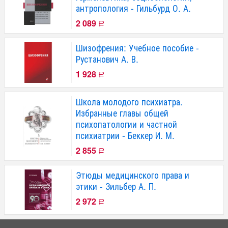
антропология - Гильбурд О. А.
2 089
Р
Шизофрения: Учебное пособие -
Рустанович А. В.
1 928
Р
Школа молодого психиатра.
Избранные главы общей
психопатологии и частной
психиатрии - Беккер И. М.
2 855
Р
Этюды медицинского права и
этики - Зильбер А. П.
2 972
Р