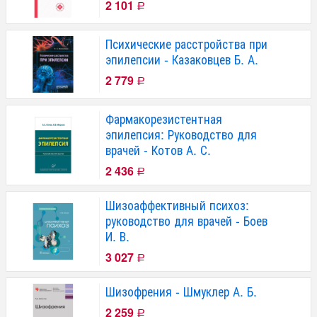
2 101
Р
Психические расстройства при
эпилепсии - Казаковцев Б. А.
2 779
Р
Фармакорезистентная
эпилепсия: Руководство для
врачей - Котов А. С.
2 436
Р
Шизоаффективный психоз:
руководство для врачей - Боев
И. В.
3 027
Р
Шизофрения - Шмуклер А. Б.
2 259
Р