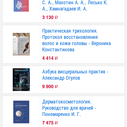
С. А., Махотин А. А., Лесько К.
А., Хамнагадаев И. А.
3 130
Р
Практическая трихология.
Протокол восстановления
волос и кожи головы - Вероника
Константинова
4 414
Р
Азбука висцеральных практик -
Александр Огулов
9 900
Р
Дерматокосметология.
Руководство для врачей -
Пономаренко И. Г.
7 475
Р