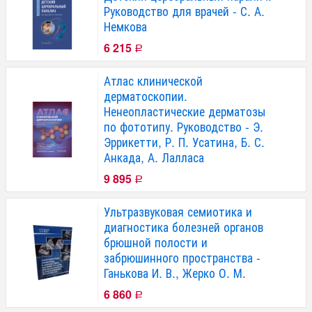
Руководство для врачей - С. А.
Немкова
6 215
Р
Атлас клинической
дерматоскопии.
Ненеопластические дерматозы
по фототипу. Руководство - Э.
Эррикетти, Р. П. Усатина, Б. С.
Анкада, А. Лалласа
9 895
Р
Ультразвуковая семиотика и
диагностика болезней органов
брюшной полости и
забрюшинного пространства -
Ганькова И. В., Жерко О. М.
6 860
Р