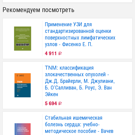
Рекомендуем посмотреть
Применение УЗИ для
стандартизированной оценки
поверхностных лимфатических
узлов - Фисенко Е. П.
4 911
Р
TNM: классификация
злокачественных опухолей -
Дж.Д. Брайерли, М. Джулиани,
Б. О’Салливан, Б. Роус, Э. Ван
Эйкен
5 694
Р
Стабильная ишемическая
болезнь сердца: учебно-
методическое пособие - Вачев