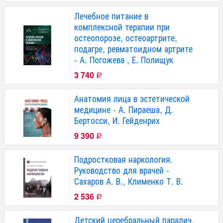
Лечебное питание в
комплексной терапии при
остеопорозе, остеоартрите,
подагре, ревматоидном артрите
- А. Погожева , Е. Полищук
3 740
Р
Анатомия лица в эстетической
медицине - А. Пираеша, Д.
Бертосси, И. Гейденрих
9 390
Р
Подростковая наркология.
Руководство для врачей -
Сахаров А. В., Клименко Т. В.
2 536
Р
Детский церебральный паралич.