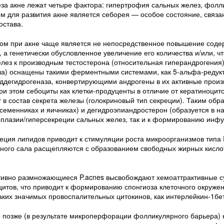
еза акне лежат четыре фактора: гипертрофия сальных желез, фолл
м для развития акне является себорея — особое состояние, связа
остава.
м при акне чаще является не непосредственное повышение содер
, а генетически обусловленное увеличение его количества и/или, 
елез к производным тестостерона (относительная гиперандрогения
а) оснащены такими ферментными системами, как 5-альфа-редуктаз
ддегидрогеназа, конвертирующими андрогены в их активные произ
и этом себоциты как клетки-продуценты в отличие от кератиноци
 в состав секрета железы (голокриновый тип секреции). Таким обра
 семенниках и яичниках) и дегидроэпиандростерон (образуется в н
рплазии/гиперсекреции сальных желез, так и к формированию инфу
ция липидов приводит к стимуляции роста микроорганизмов типа 
жного сала расщепляются с образованием свободных жирных кисл
тивно размножающиеся P.acnes высвобождают хемоаттрактивные 
тов, что приводит к формированию спонгиоза клеточного окружен
аких значимых провоспалительных цитокинов, как интерлейкин-1б
 позже (в результате микроперфорации фолликулярного барьера) 