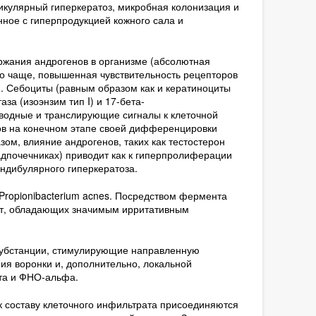
икулярный гиперкератоз, микробная колонизация и
нное с гиперпродукцией кожного сала и
жания андрогенов в организме (абсолютная
что чаще, повышенная чувствительность рецепторов
). Себоциты (равным образом как и кератиноциты
а (изоэнзим тип I) и 17-бета-
водные и транслирующие сигналы к клеточной
тов на конечном этапе своей дифференцировки
зом, влияние андрогенов, таких как тестостерон
адпочечниках) приводит как к гиперпролиферации
ндибулярного гиперкератоза.
Propionibacterium acnes. Посредством фермента
от, обладающих значимым ирритативным
субстанции, стимулирующие направленную
ия воронки и, дополнительно, локальной
ета и ФНО-альфа.
к составу клеточного инфильтрата присоединяются