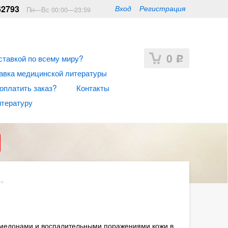
62793
Вход
Регистрация
Пн—Вс 00:00—23:59
0
ставкой по всему миру?
Р
авка медицинской литературы
 оплатить заказ?
Контакты
итературу
→
омедонами и воспалительными поражениями кожи в