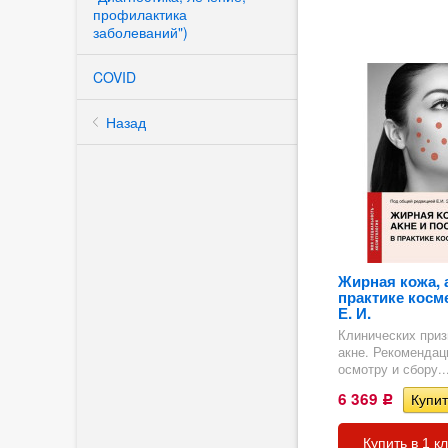
профилактика
заболеваний")
ия
COVID
Назад
 на
Жирная кожа, а
практике косм
Е. И.
Клинических приз
акне. Рекомендац
осмотру и сбору..
6 369
Р
Купить в 1 к