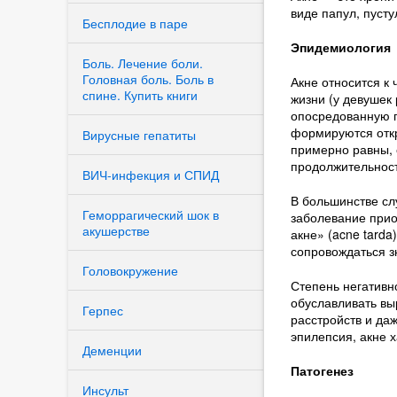
виде папул, пустул
Бесплодие в паре
Эпидемиология
Боль. Лечение боли.
Головная боль. Боль в
Акне относится к
спине. Купить книги
жизни (у девушек
опосредованную г
формируются откр
Вирусные гепатиты
примерно равны, 
продолжительност
ВИЧ-инфекция и СПИД
В большинстве сл
Геморрагический шок в
заболевание прио
акушерстве
акне» (acne tarda
сопровождаться з
Головокружение
Степень негативн
обуславливать вы
Герпес
расстройств и да
эпилепсия, акне 
Деменции
Патогенез
Инсульт