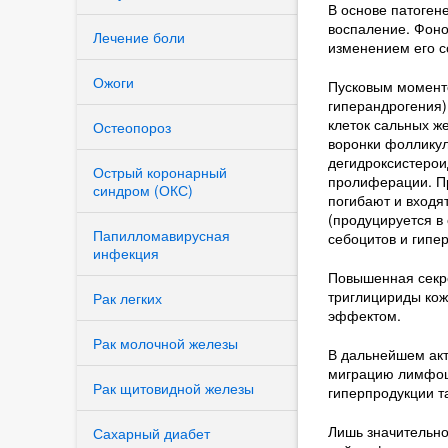
В основе патоген
воспаление. Фоно
Лечение боли
изменением его с
Ожоги
Пусковым моменто
гиперандрогения)
клеток сальных ж
Остеопороз
воронки фолликул
дегидроксистерои
Острый коронарный
пролиферации. Пр
синдром (ОКС)
погибают и входят
(продуцируется в
Папилломавирусная
себоцитов и гипе
инфекция
Повышенная секре
триглицириды ко
Рак легких
ия
эффектом.
Рак молочной железы
В дальнейшем ак
миграцию лимфоци
Рак щитовидной железы
гиперпродукции т
Лишь значительно
Сахарный диабет