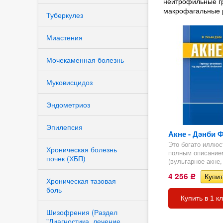
нейтрофильные гр
макрофагальные р
Туберкулез
Миастения
Мочекаменная болезнь
ргия
Муковисцидоз
Эндометриоз
Эпилепсия
Акне - Дэнби Ф
Это богато иллюс
Хроническая болезнь
полным описанием
почек (ХБП)
(вульгарное акне, 
4 256
Р
Хроническая тазовая
ка
боль
Купить в 1 к
Шизофрения (Раздел
"Диагностика, лечение,