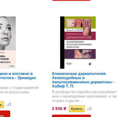
кне и постакне в
Клиническая дерматология.
етолога - Эрнандес
Акнеподобные и
папулосквамозные дерматозы -
Хэбиф Т. П.
наках и стадии развития
В руководстве подробно рассматривают
ии по визуальному
акне и акнеподобные заболевания, а та
.
псориаз и другие...
2 838
Р
лик