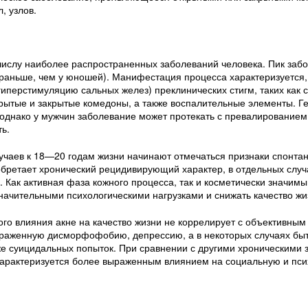
, узлов.
 числу наиболее распространенных заболеваний человека. Пик заб
 раньше, чем у юношей). Манифестация процесса характеризуется, 
иперстимуляцию сальных желез) преклинических стигм, таких как
ытые и закрытые комедоны, а также воспалительные элементы. 
однако у мужчин заболевание может протекать с превалирование
ь.
учаев к 18—20 годам жизни начинают отмечаться признаки спонтан
бретает хронический рецидивирующий характер, в отдельных слу
). Как активная фаза кожного процесса, так и косметически значим
начительными психологическими нагрузками и снижать качество жи
ого влияния акне на качество жизни не коррелирует с объективным
раженную дисморфофобию, депрессию, а в некоторых случаях быт
же суицидальных попыток. При сравнении с другими хроническими 
характеризуется более выраженным влиянием на социальную и пси