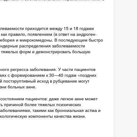
олеваемости приходится между 15 и 18 годами
как правило, появлением (в ответ на андроген-
 себорея и микрокомедоны. В последующем быстро
Гендерные распределения заболеваемости
м тяжелых форм и демонстрировать большую
ного регресса заболевания. У части пациентов
чаях с формированием к 30—40 годам «поздних
ый постэруптивный исход в рубцевание могут
зни больных акне.
 состоянием пациентов: даже легкое акне может
ь причиной более тяжелых психических
заболеваниями, такими как бронхиальная астма и
хологическую компоненты качества жизни.