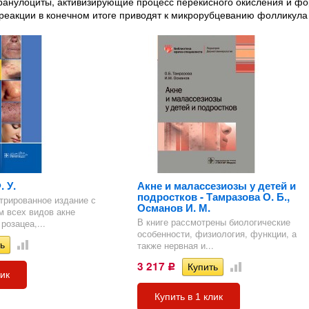
анулоциты, активизирующие процесс перекисного окисления и ф
еакции в конечном итоге приводят к микрорубцеванию фолликула
. У.
Акне и малассезиозы у детей и
подростков - Тамразова О. Б.,
трированное издание с
Османов И. М.
 всех видов акне
В книге рассмотрены биологические
розацеа,...
особенности, физиология, функции, а
также нервная и...
3 217
Р
лик
Купить в 1 клик