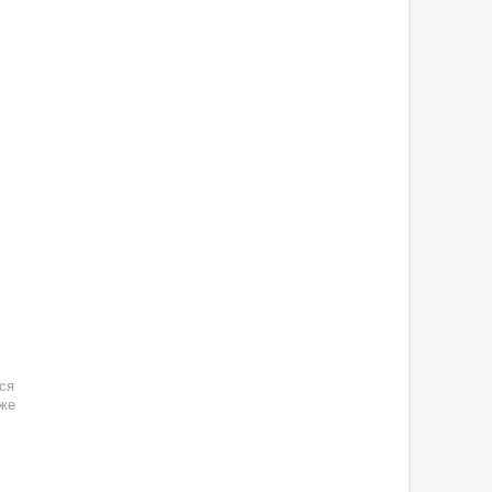
ся
кже