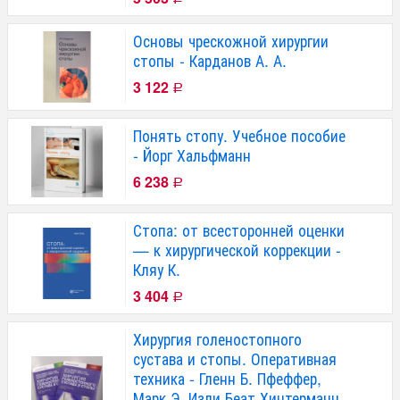
Основы чрескожной хирургии
стопы - Карданов А. А.
3 122
Р
Понять стопу. Учебное пособие
- Йорг Хальфманн
6 238
Р
Стопа: от всесторонней оценки
— к хирургической коррекции -
Кляу К.
3 404
Р
Хирургия голеностопного
сустава и стопы. Оперативная
техника - Гленн Б. Пфеффер,
Марк Э. Изли Беат Хинтерманн,