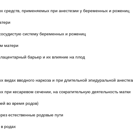
ых средств, применяемых при анестезии у беременных и рожениц
атери
ососудистую систему беременных и рожениц
зм матери
плацентарный барьер и их влияние на плод
ых видах вводного наркоза и при длительной эпидуральной анестез
ых при кесаревом сечении, на сократительную деятельность матки
ей во время родов)
ерез естественные родовые пути
 в родах