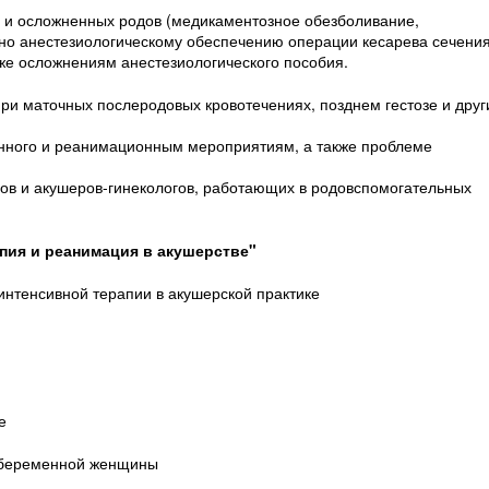
и осложненных родов (медикаментозное обезболивание,
но анестезиологическому обеспечению операции кесарева сечения
же осложнениям анестезиологического пособия.
ри маточных послеродовых кровотечениях, позднем гестозе и друг
нного и реанимационным мероприятиям, а также проблеме
гов и акушеров-гинекологов, работающих в родовспомогательных
апия и реанимация в акушерстве"
 интенсивной терапии в акушерской практике
е
а беременной женщины