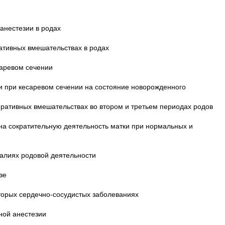
анестезии в родах
ативных вмешательствах в родах
саревом сечении
и при кесаревом сечении на состояние новорожденного
еративных вмешательствах во втором и третьем периодах родов
на сократительную деятельность матки при нормальных и
малиях родовой деятельности
зе
торых сердечно-сосудистых заболеваниях
ной анестезии