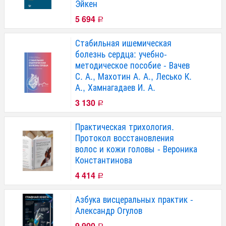
Эйкен
5 694
Р
Стабильная ишемическая
болезнь сердца: учебно-
методическое пособие - Вачев
С. А., Махотин А. А., Лесько К.
А., Хамнагадаев И. А.
3 130
Р
Практическая трихология.
Протокол восстановления
волос и кожи головы - Вероника
Константинова
4 414
Р
Азбука висцеральных практик -
Александр Огулов
9 900