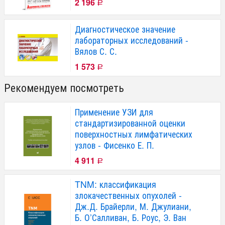
2 196
Р
Диагностическое значение
лабораторных исследований -
Вялов С. С.
1 573
Р
Рекомендуем посмотреть
Применение УЗИ для
стандартизированной оценки
поверхностных лимфатических
узлов - Фисенко Е. П.
4 911
Р
TNM: классификация
злокачественных опухолей -
Дж.Д. Брайерли, М. Джулиани,
Б. О’Салливан, Б. Роус, Э. Ван