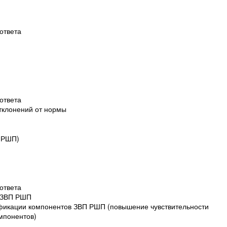
ответа
ответа
отклонений от нормы
П РШП)
ответа
ы ЗВП РШП
ификации компонентов ЗВП РШП (повышение чувствительности
мпонентов)