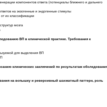
енерации компонентов ответа (потенциалы ближнего и дальнего
тветов на экзогенные и эндогенные стимулы
 от их классификации
структур мозга
а
едованию ВП в клинической практике. Требования к
льзуемой для выделения ВП
ВП
исанию клинических заключений по результатам обследовани
ования на вспышку и реверсивный шахматный паттерн, роль