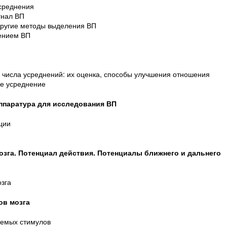
усреднения
гнал ВП
 Другие методы выделения ВП
лением ВП
ю числа усреднений: их оценка, способы улучшения отношения
ое усреднение
Аппаратура для исследования ВП
ции
озга. Потенциал действия. Потенциалы ближнего и дальнего
зга
ов мозга
яемых стимулов