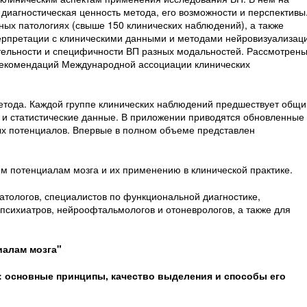
иагностическая ценность метода, его возможности и перспективы
ых патологиях (свыше 150 клинических наблюдений), а также
ерпретации с клиническими данными и методами нейровизуализац
ительности и специфичности ВП разных модальностей. Рассмотрен
рекомендаций Международной ассоциации клинических
етода. Каждой группе клинических наблюдений предшествует общи
 и статистические данные. В приложении приводятся обновленные
х потенциалов. Впервые в полном объеме представлен
 потенциалам мозга и их применению в клинической практике.
атологов, специалистов по функциональной диагностике,
 психиатров, нейроофтальмологов и отоневрологов, а также для
иалам мозга"
: основные принципы, качество выделения и способы его