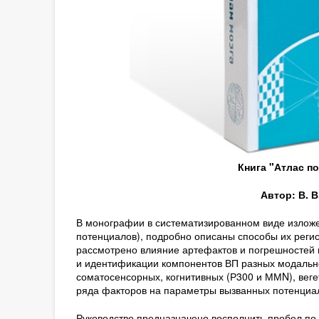
Книга "Атлас п
Автор: В. В
В монографии в систематизированном виде изложе
потенциалов), подробно описаны способы их реги
рассмотрено влияние артефактов и погрешностей
и идентификации компонентов ВП разных модальнос
соматосенсорных, когнитивных (Р300 и ММN), вег
ряда факторов на параметры вызванных потенциал
Руководство предназначено восполнить пробел по