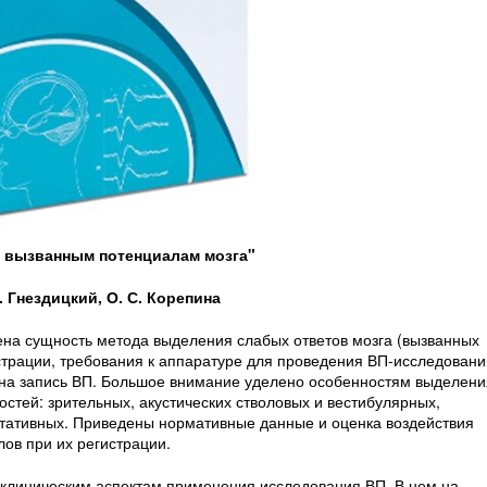
о вызванным потенциалам мозга"
. Гнездицкий, О. С. Корепина
на сущность метода выделения слабых ответов мозга (вызванных
страции, требования к аппаратуре для проведения ВП-исследовани
 на запись ВП. Большое внимание уделено особенностям выделени
тей: зрительных, акустических стволовых и вестибулярных,
етативных. Приведены нормативные данные и оценка воздействия
ов при их регистрации.
 клиническим аспектам применения исследования ВП. В нем на