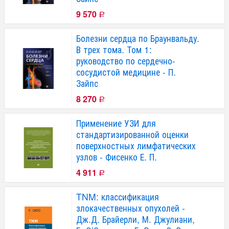
9 570
Р
Болезни сердца по Браунвальду.
В трех тома. Том 1:
руководство по сердечно-
сосудистой медицине - П.
Зайпс
8 270
Р
Применение УЗИ для
стандартизированной оценки
поверхностных лимфатических
узлов - Фисенко Е. П.
4 911
Р
TNM: классификация
злокачественных опухолей -
Дж.Д. Брайерли, М. Джулиани,