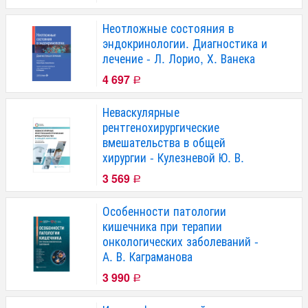
Неотложные состояния в
эндокринологии. Диагностика и
лечение - Л. Лорио, Х. Ванека
4 697
Р
Неваскулярные
рентгенохирургические
вмешательства в общей
хирургии - Кулезневой Ю. В.
3 569
Р
Особенности патологии
кишечника при терапии
онкологических заболеваний -
А. В. Каграманова
3 990
Р