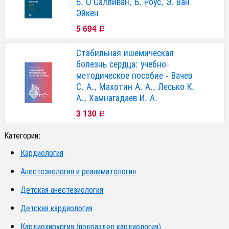
Б. О’Салливан, Б. Роус, Э. Ван
Эйкен
5 694
Р
Стабильная ишемическая
болезнь сердца: учебно-
методическое пособие - Вачев
С. А., Махотин А. А., Лесько К.
А., Хамнагадаев И. А.
3 130
Р
Категории:
Кардиология
Анестезиология и реаниматология
Детская анестезиология
Детская кардиология
Кардиохирургия (подраздел кардиология)