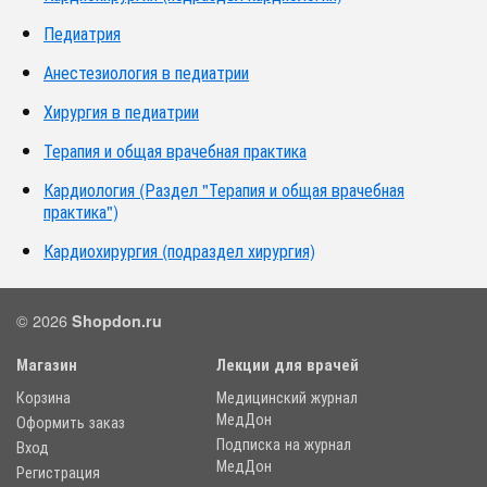
Педиатрия
Анестезиология в педиатрии
Хирургия в педиатрии
Терапия и общая врачебная практика
Кардиология (Раздел "Терапия и общая врачебная
практика")
Кардиохирургия (подраздел хирургия)
© 2026
Shopdon.ru
Магазин
Лекции для врачей
Корзина
Медицинский журнал
МедДон
Оформить заказ
Подписка на журнал
Вход
МедДон
Регистрация