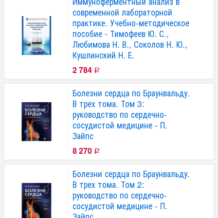
Иммуноферментный анализ в
современной лабораторной
практике. Учебно-методическое
пособие - Тимофеев Ю. С.,
Любимова Н. В., Соколов Н. Ю.,
Кушлинский Н. Е.
2 784
Р
Болезни сердца по Браунвальду.
В трех тома. Том 3:
руководство по сердечно-
сосудистой медицине - П.
Зайпс
8 270
Р
Болезни сердца по Браунвальду.
В трех тома. Том 2:
руководство по сердечно-
сосудистой медицине - П.
Зайпс