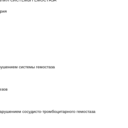
трия
арушением системы гемостаза
езов
нарушением сосудисто-тромбоцитарного гемостаза