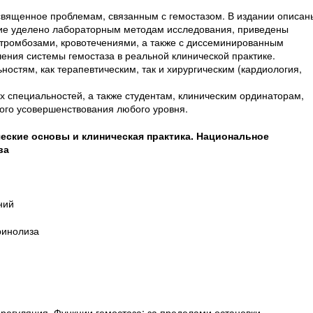
священное проблемам, связанным с гемостазом. В издании описан
ние уделено лабораторным методам исследования, приведены
тромбозами, кровотечениями, а также с диссеминированным
ния системы гемостаза в реальной клинической практике.
стям, как терапевтическим, так и хирургическим (кардиология,
 специальностей, а также студентам, клиническим ординаторам,
ого усовершенствования любого уровня.
ческие основы и клиническая практика. Национальное
ва
ний
ринолиза
 регуляция. Функции гемостаза: за пределами остановки