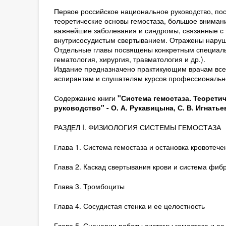
Первое российское национальное руководство, по
теоретические основы гемостаза, большое внима
важнейшие заболевания и синдромы, связанные с 
внутрисосудистым свертыванием. Отражены наруше
Отдельные главы посвящены конкретным специально
гематология, хирургия, травматология и др.).
Издание предназначено практикующим врачам всех
аспирантам и слушателям курсов профессиональн
Содержание книги
"Система гемостаза. Теорети
руководство" - О. А. Рукавицына, С. В. Игнатье
РАЗДЕЛ I. ФИЗИОЛОГИЯ СИСТЕМЫ ГЕМОСТАЗА
Глава 1. Система гемостаза и остановка кровотече
Глава 2. Каскад свертывания крови и система фиб
Глава 3. Тромбоциты
Глава 4. Сосудистая стенка и ее целостность
Глава 5. Сценарии работы системы гемостаза и ее