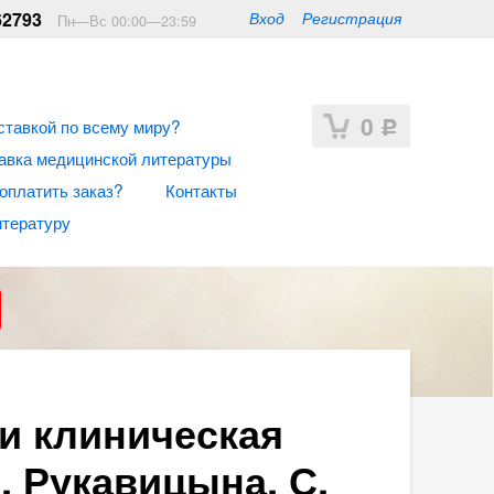
62793
Вход
Регистрация
Пн—Вс 00:00—23:59
0
ставкой по всему миру?
Р
авка медицинской литературы
 оплатить заказ?
Контакты
итературу
и клиническая
. Рукавицына, С.