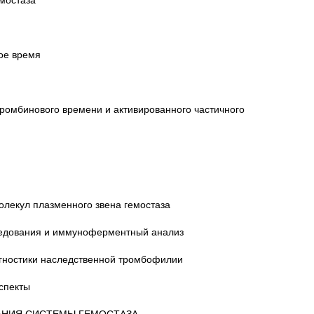
ое время
ромбинового времени и активированного частичного
олекул плазменного звена гемостаза
ледования и иммуноферментный анализ
агностики наследственной тромбофилии
спекты
ВАНИЯ СИСТЕМЫ ГЕМОСТАЗА