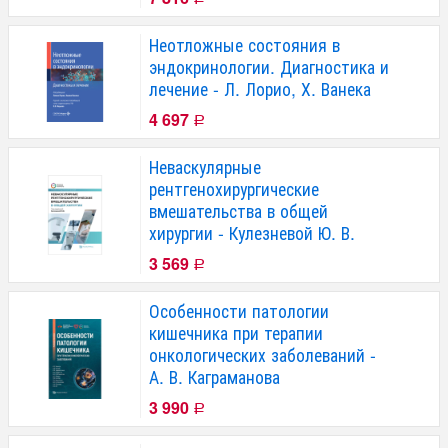
Неотложные состояния в
эндокринологии. Диагностика и
лечение - Л. Лорио, Х. Ванека
4 697
Р
Неваскулярные
рентгенохирургические
вмешательства в общей
хирургии - Кулезневой Ю. В.
3 569
Р
Особенности патологии
кишечника при терапии
онкологических заболеваний -
А. В. Каграманова
3 990
Р