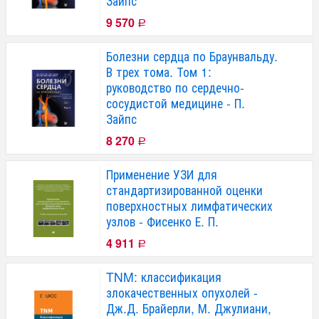
Зайпс
9 570
Р
Болезни сердца по Браунвальду.
В трех тома. Том 1:
руководство по сердечно-
сосудистой медицине - П.
Зайпс
8 270
Р
Применение УЗИ для
стандартизированной оценки
поверхностных лимфатических
узлов - Фисенко Е. П.
4 911
Р
TNM: классификация
злокачественных опухолей -
Дж.Д. Брайерли, М. Джулиани,