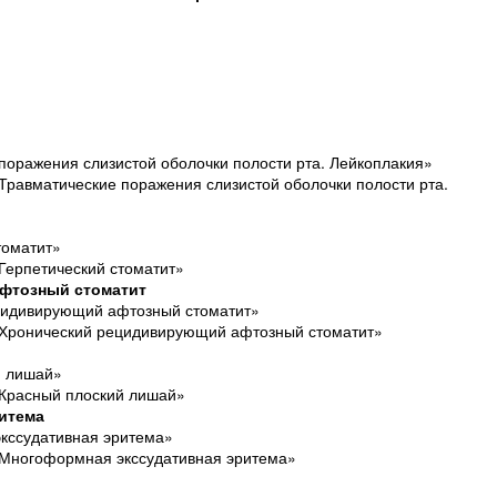
поражения слизистой оболочки полости рта. Лейкоплакия»
Травматические поражения слизистой оболочки полости рта.
томатит»
Герпетический стоматит»
афтозный стоматит
цидивирующий афтозный стоматит»
«Хронический рецидивирующий афтозный стоматит»
й лишай»
«Красный плоский лишай»
итема
кссудативная эритема»
«Многоформная экссудативная эритема»