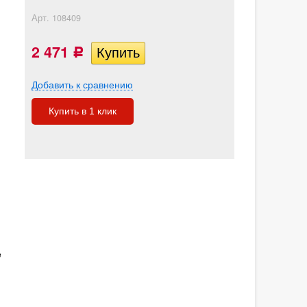
Арт.
108409
2 471
Р
Добавить к сравнению
Купить в 1 клик
е