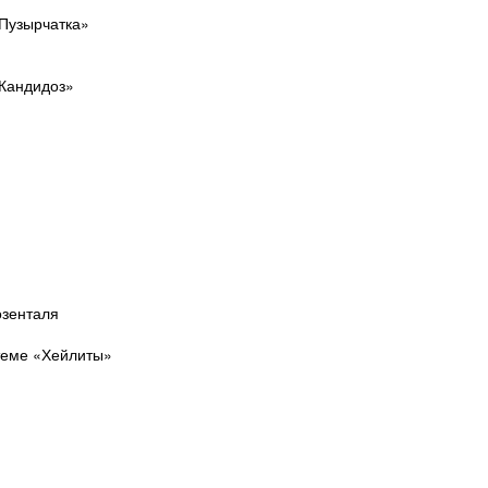
«Пузырчатка»
«Кандидоз»
зенталя
теме «Хейлиты»