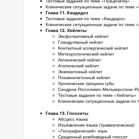
Тестовые задания по теме «Пузырчатка»
Клинические ситуационные задачи по теме 
Глава 11. Кандидоз
Тестовые задания по теме «Кандидоз»
Клинические ситуационные задачи по теме 
Глава 12. Хейлиты
Эксфолиативный хейлит
Гландулярный хейлит
Контактный аллергический хейлит
Метеорологический хейлит
Актинический хейлит
Атопический хейлит
Экзематозный хейлит
Плазмоклеточный хейлит
Хроническая трещина губы
Синдром Россолимо–Мелькерссона–Ро
Тестовые задания по теме «Хейлиты»
Клинические ситуационные задачи по 
Глава 13. Глосситы
Абсцесс языка
Изъязвление языка (травматическое)
«Географический» язык
Срединный ромбовидный глоссит