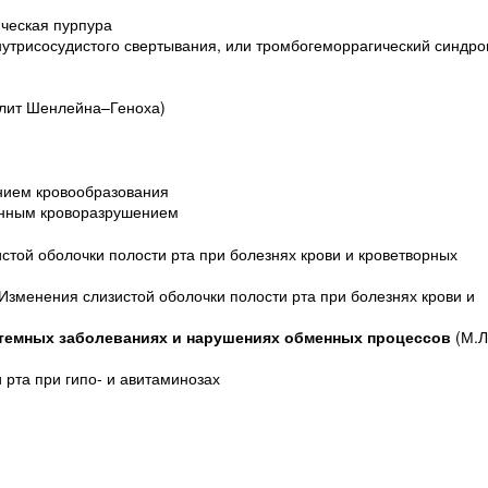
ческая пурпура
утрисосудистого свертывания, или тромбогеморрагический синдр
улит Шенлейна–Геноха)
нием кровообразования
нным кроворазрушением
стой оболочки полости рта при болезнях крови и кроветворных
Изменения слизистой оболочки полости рта при болезнях крови и
истемных заболеваниях и нарушениях обменных процессов
(М.Л
 рта при гипо- и авитаминозах