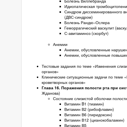
Болезнь Виллебранда
Идиопатическая тромбоцитопени
Синдром диссеминированного вн
(ДВС-синдром)
Болезнь Рандю–Ослера
Геморрагический васкулит (васк
С-авитаминоз (скорбут)
Анемии
Анемии, обусловленные наруше
Анемии, обусловленные повыше
Тестовые задания по теме «Изменения слизи
органов»
Клинические ситуационные задачи по теме «
кроветворных органов»
Глава 16. Поражения полости рта при с
Жданова)
Состояние слизистой оболочки полости
Витамин B1 (тиамин)
Витамин В2 (рибофлавин)
Витамин В6 (пиридоксин)
Витамин В12 (цианокобаламин)
Витамин В5