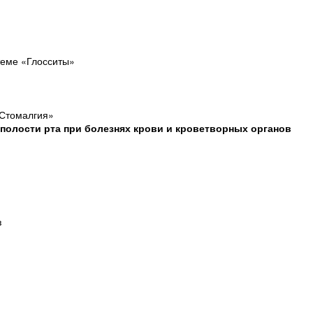
теме «Глосситы»
«Стомалгия»
 полости рта при болезнях крови и кроветворных органов
з