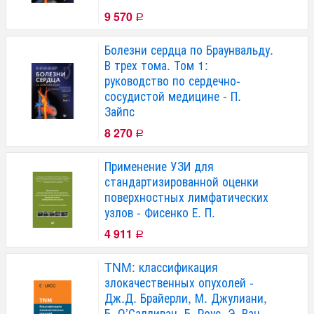
9 570
Р
Болезни сердца по Браунвальду.
В трех тома. Том 1:
руководство по сердечно-
сосудистой медицине - П.
Зайпс
8 270
Р
Применение УЗИ для
стандартизированной оценки
поверхностных лимфатических
узлов - Фисенко Е. П.
4 911
Р
TNM: классификация
злокачественных опухолей -
Дж.Д. Брайерли, М. Джулиани,
Б. О’Салливан, Б. Роус, Э. Ван