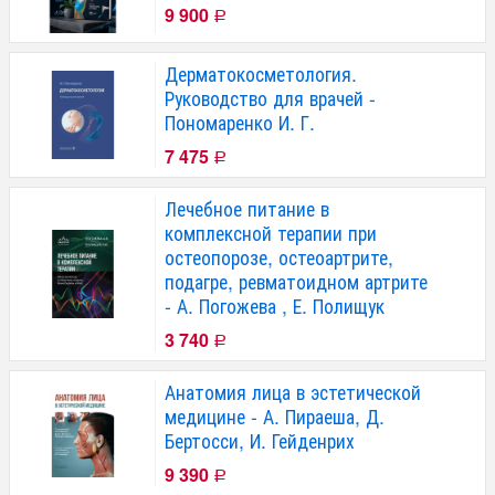
9 900
Р
Дерматокосметология.
Руководство для врачей -
Пономаренко И. Г.
7 475
Р
Лечебное питание в
комплексной терапии при
остеопорозе, остеоартрите,
подагре, ревматоидном артрите
- А. Погожева , Е. Полищук
3 740
Р
Анатомия лица в эстетической
медицине - А. Пираеша, Д.
Бертосси, И. Гейденрих
9 390
Р