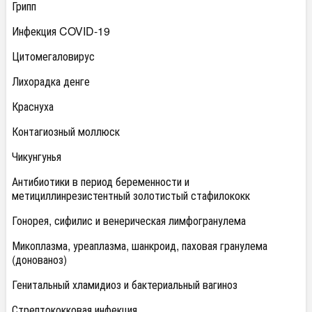
Грипп
Инфекция COVID-19
Цитомегаловирус
Лихорадка денге
Краснуха
Контагиозный моллюск
Чикунгунья
Антибиотики в период беременности и
метициллинрезистентный золотистый стафилококк
Гонорея, сифилис и венерическая лимфогранулема
Микоплазма, уреаплазма, шанкроид, паховая гранулема
(донованоз)
Генитальный хламидиоз и бактериальный вагиноз
Стрептококковая инфекция