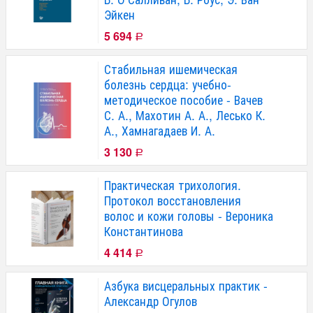
Эйкен
5 694
Р
Стабильная ишемическая
болезнь сердца: учебно-
методическое пособие - Вачев
С. А., Махотин А. А., Лесько К.
А., Хамнагадаев И. А.
3 130
Р
Практическая трихология.
Протокол восстановления
волос и кожи головы - Вероника
Константинова
4 414
Р
Азбука висцеральных практик -
Александр Огулов