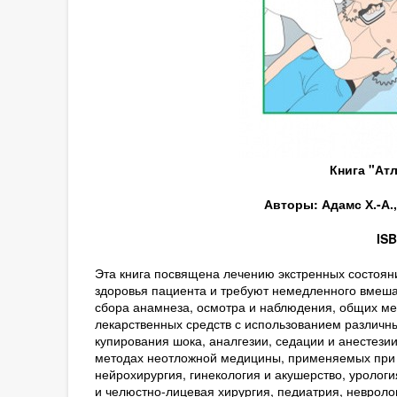
Книга "Ат
Авторы: Адамс Х.-А.,
ISB
Эта книга посвящена лечению экстренных состоян
здоровья пациента и требуют немедленного вмеша
сбора анамнеза, осмотра и наблюдения, общих мет
лекарственных средств с использованием различн
купирования шока, аналгезии, седации и анестез
методах неотложной медицины, применяемых при от
нейрохирургия, гинекология и акушерство, уролог
и челюстно-лицевая хирургия, педиатрия, невроло