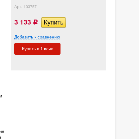
Арт.
103757
3 133
Р
Добавить к сравнению
Купить в 1 клик
и
ия
е