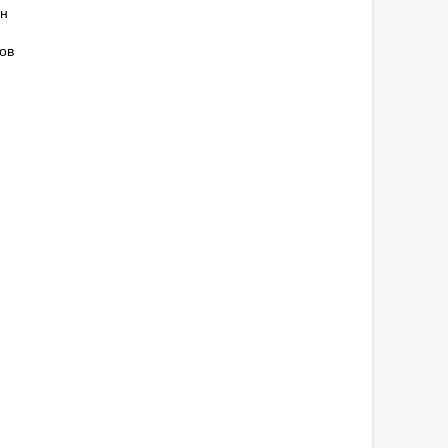
ан
ов