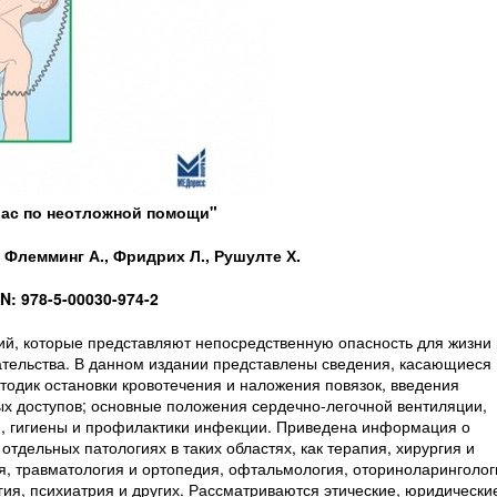
лас по неотложной помощи"
 Флемминг А., Фридрих Л., Рушулте Х.
N: 978-5-00030-974-2
ий, которые представляют непосредственную опасность для жизни 
тельства. В данном издании представлены сведения, касающиеся
одик остановки кровотечения и наложения повязок, введения
ых доступов; основные положения сердечно-легочной вентиляции,
ии, гигиены и профилактики инфекции. Приведена информация о
дельных патологиях в таких областях, как терапия, хирургия и
ия, травматология и ортопедия, офтальмология, оториноларинголог
гия, психиатрия и других. Рассматриваются этические, юридически