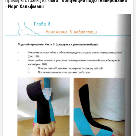
Примеры страниц из книги
"Концепция подотейпирования"
- Йорг Хальфманн