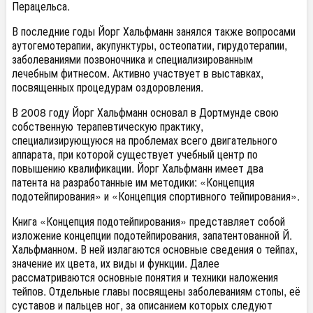
Перацельса.
В последние годы Йорг Хальфманн занялся также вопросами
аутогемотерапии, акупунктуры, остеопатии, гирудотерапии,
заболеваниями позвоночника и специализированным
лечебным фитнесом. Активно участвует в выставках,
посвященных процедурам оздоровления.
В 2008 году Йорг Хальфманн основал в Дортмунде свою
собственную терапевтическую практику,
специализирующуюся на проблемах всего двигательного
аппарата, при которой существует учебный центр по
повышению квалификации. Йорг Хальфманн имеет два
патента на разработанные им методики: «Концепция
подотейпирования» и «Концепция спортивного тейпирования».
Книга «Концепция подотейпирования» представляет собой
изложение концепции подотейпирования, запатентованной Й.
Хальфманном. В ней излагаются основные сведения о тейпах,
значение их цвета, их виды и функции. Далее
рассматриваются основные понятия и техники наложения
тейпов. Отдельные главы посвящены заболеваниям стопы, её
суставов и пальцев ног, за описанием которых следуют