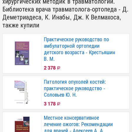
хирургических методик в травматологии.
Библиотека врача травматолога-ортопеда - Д.
Деметриадеса, К. Инабы, Дж. К Велмахоса,
также купили
Практическое руководство по
амбулаторной ортопедии
детского возраста - Крестьяшин
В. М.
2 378
Р
Патология опухолей костей:
практическое руководство -
Соловьев Ю. Н.
3 178
Р
Местное консервативное
лечение ожогов: Рекомендации
для врачей - Алексеев А. А.