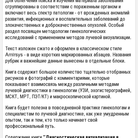
Для облегчения поиска и изучения материала заболевания
сгруппированы в соответствии с пораженным органом и
включают весь спектр патологии - от врожденных аномалий
развития, инфекционных и воспалительных заболеваний до
злокачественных и доброкачественных опухолей. Особый
раздел посвящен методологии гинекологических
исследований с применением методов лучевой визуализации.
Текст изложен сжато и оформлен в классическом стиле
Amirsys - в виде коротких маркированных абзацев. Названия
рубрик и важнейшие данные вынесены в отдельные блоки.
Книга содержит большое количество тщательно отобранных
рисунков и фотографий с комментариями, которые
показывают взаимосвязь между различными методами
лучевой диагностики в гинекологии (УЗИ, эхогистерографией,
МСКТ, МРТ, ПЭТ/КТ) и макроскопической картиной.
Книга будет полезна в повседневной практике гинекологам и
специалистам по лучевой диагностике, как уже умудренным
опытом, так и тем, кто только начинает свой
профессиональный путь.
Содержание книги
"Диагностическая визуализация в