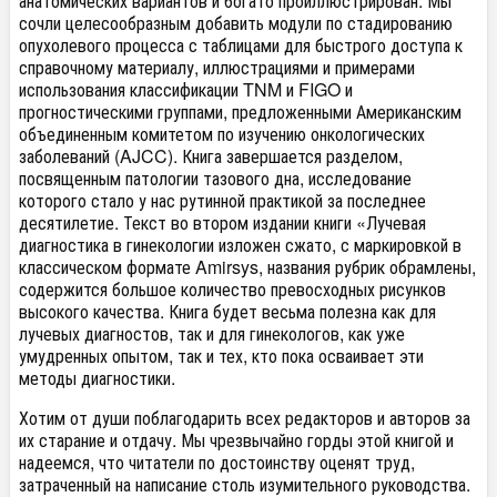
анатомических вариантов и богато проиллюстрирован. Мы
сочли целесообразным добавить модули по стадированию
опухолевого процесса с таблицами для быстрого доступа к
справочному материалу, иллюстрациями и примерами
использования классификации TNM и FIGO и
прогностическими группами, предложенными Американским
объединенным комитетом по изучению онкологических
заболеваний (AJCC). Книга завершается разделом,
посвященным патологии тазового дна, исследование
которого стало у нас рутинной практикой за последнее
десятилетие. Текст во втором издании книги «Лучевая
диагностика в гинекологии изложен сжато, с маркировкой в
классическом формате Amirsys, названия рубрик обрамлены,
содержится большое количество превосходных рисунков
высокого качества. Книга будет весьма полезна как для
лучевых диагностов, так и для гинекологов, как уже
умудренных опытом, так и тех, кто пока осваивает эти
методы диагностики.
Хотим от души поблагодарить всех редакторов и авторов за
их старание и отдачу. Мы чрезвычайно горды этой книгой и
надеемся, что читатели по достоинству оценят труд,
затраченный на написание столь изумительного руководства.