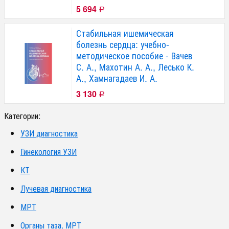
5 694
Р
Стабильная ишемическая
болезнь сердца: учебно-
методическое пособие - Вачев
С. А., Махотин А. А., Лесько К.
А., Хамнагадаев И. А.
3 130
Р
Категории:
УЗИ диагностика
Гинекология УЗИ
КТ
Лучевая диагностика
МРТ
Органы таза. МРТ