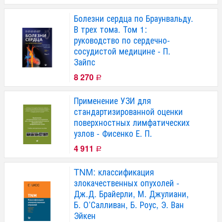
Болезни сердца по Браунвальду.
В трех тома. Том 1:
руководство по сердечно-
сосудистой медицине - П.
Зайпс
8 270
Р
Применение УЗИ для
стандартизированной оценки
поверхностных лимфатических
узлов - Фисенко Е. П.
4 911
Р
TNM: классификация
злокачественных опухолей -
Дж.Д. Брайерли, М. Джулиани,
Б. О’Салливан, Б. Роус, Э. Ван
Эйкен