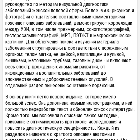
руководство по методам визуальной диагностики
заболеваний женской половой сферы. Более 2500 рисунков и
фотографий с тщательно составленными комментариями
поясняют описания заболеваний, демонстрируют корреляции
между УЗИ, в том числе трехмерным, соногистерографией,
гистеросальпингографией, МРТ, ПЭТ/КТ и макроскопической
картиной. Для облегчения поиска и изучения материала
заболевания сгруппированы в соответствии с пораженным
органом: телом матки, ее шейкой, влагалищем и вульвой,
яичниками, маточными трубами, тазовым дном - и включают
весь спектр врожденных аномалий развития, от
инфекционных и воспалительных заболеваний до
злокачественных и доброкачественных опухолей. В
отдельный раздел вынесены сочетанные поражения.
В основу книги легло первое издание, которое имело
большой успех. Она дополнена новыми иллюстрациями, в ней
полностью переработан текст и обновлен список литературы.
Кроме того, мы включили в описание также методики,
призванные оптимизировать протоколы исследования и
повысить диагностическую специфичность. Каждый из
разделов начинается с краткого описания анатомии и