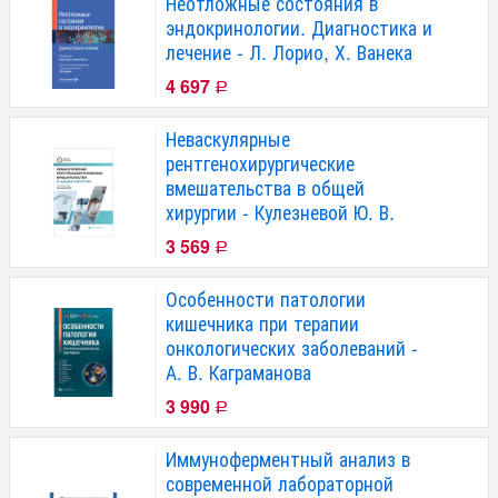
Неотложные состояния в
эндокринологии. Диагностика и
лечение - Л. Лорио, Х. Ванека
4 697
Р
Неваскулярные
рентгенохирургические
вмешательства в общей
хирургии - Кулезневой Ю. В.
3 569
Р
Особенности патологии
кишечника при терапии
онкологических заболеваний -
А. В. Каграманова
3 990
Р
Иммуноферментный анализ в
современной лабораторной