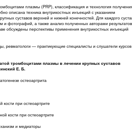
ромбоцитами плазмы (PRP), классификация и технология получени
бно описана техника внутрикостных инъекций с указанием
упных суставов верхней и нижней конечностей. Для каждого суста
м и фотографий, а также анализ полученных авторами результатов
аве обсуждены перспективы применения внутрикостных инъекций
ды, ревматологи — практикующие специалисты и слушатели курсов
гатой тромбоцитами плазмы в лечении крупных суставов
линский Е. Б.
патогенезе остеоартрита
й кости при остеоартрите
ной кости при остеоартрите
еханизм и медиаторы