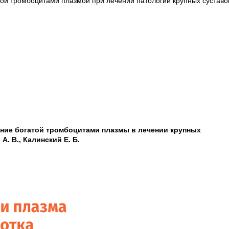
той тромбоцитами плазмой при лечении патологии крупных суставо
ние богатой тромбоцитами плазмы в лечении крупных
 А. В., Калинский Е. Б.