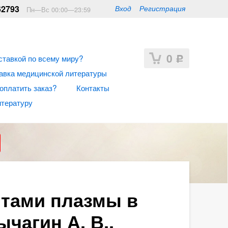
62793
Вход
Регистрация
Пн—Вс 00:00—23:59
0
ставкой по всему миру?
Р
авка медицинской литературы
 оплатить заказ?
Контакты
итературу
итами плазмы в
чагин А. В.,