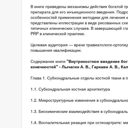
В книге приведены механизмы действия богатой т
препарата для его инъекционного введения. Подро
особенностей применения методики для лечения кр
представлены иллюстрации в виде рисованных схе
типичных клинических случаев. В завершающей гл
PRP в клинической практике.
Целевая аудитория — врачи травматологи-ортопе
повышения квалификации.
Содержание книги
"Внутрикостное введение бо
конечностей" -
Лычагин А. В., Гаркави А. В., Ка
Глава 1. Субхондральные отделы костной ткани в 
1.1. Субхондральная костная архитектура
1.2. Микроструктурные изменения в субхондрально
1.3. Биохимические взаимодействия в субхондраль
1.4. Воспалительная реакция при остеоартрите: м