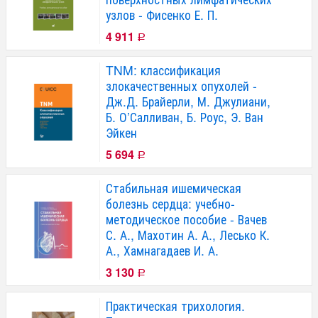
узлов - Фисенко Е. П.
4 911
Р
TNM: классификация
злокачественных опухолей -
Дж.Д. Брайерли, М. Джулиани,
Б. О’Салливан, Б. Роус, Э. Ван
Эйкен
5 694
Р
Стабильная ишемическая
болезнь сердца: учебно-
методическое пособие - Вачев
С. А., Махотин А. А., Лесько К.
А., Хамнагадаев И. А.
3 130
Р
Практическая трихология.