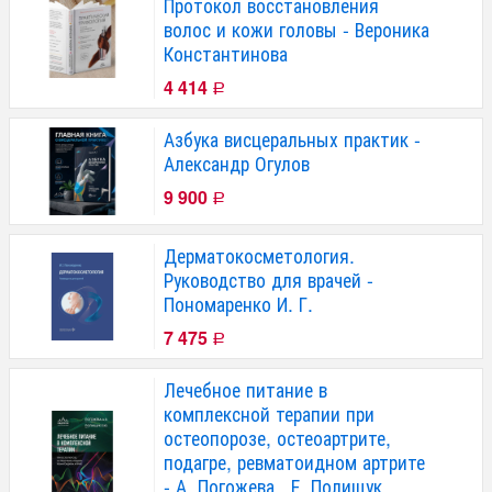
Протокол восстановления
волос и кожи головы - Вероника
Константинова
4 414
Р
Азбука висцеральных практик -
Александр Огулов
9 900
Р
Дерматокосметология.
Руководство для врачей -
Пономаренко И. Г.
7 475
Р
Лечебное питание в
комплексной терапии при
остеопорозе, остеоартрите,
подагре, ревматоидном артрите
- А. Погожева , Е. Полищук