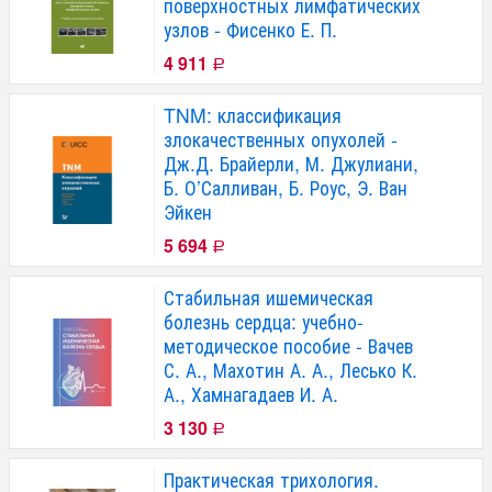
поверхностных лимфатических
узлов - Фисенко Е. П.
4 911
Р
TNM: классификация
злокачественных опухолей -
Дж.Д. Брайерли, М. Джулиани,
Б. О’Салливан, Б. Роус, Э. Ван
Эйкен
5 694
Р
Стабильная ишемическая
болезнь сердца: учебно-
методическое пособие - Вачев
С. А., Махотин А. А., Лесько К.
А., Хамнагадаев И. А.
3 130
Р
Практическая трихология.