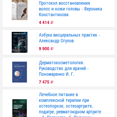
Протокол восстановления
волос и кожи головы - Вероника
Константинова
4 414
Р
Азбука висцеральных практик -
Александр Огулов
9 900
Р
Дерматокосметология.
Руководство для врачей -
Пономаренко И. Г.
7 475
Р
Лечебное питание в
комплексной терапии при
остеопорозе, остеоартрите,
подагре, ревматоидном артрите