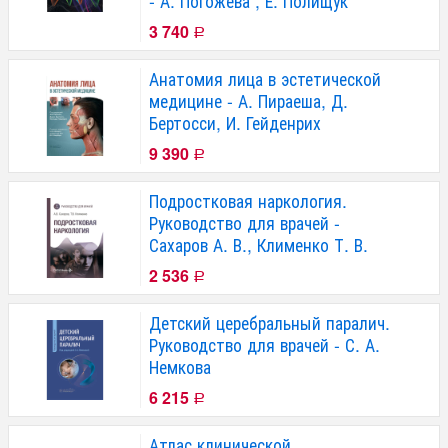
- А. Погожева , Е. Полищук
3 740
Р
Анатомия лица в эстетической
медицине - А. Пираеша, Д.
Бертосси, И. Гейденрих
9 390
Р
Подростковая наркология.
Руководство для врачей -
Сахаров А. В., Клименко Т. В.
2 536
Р
Детский церебральный паралич.
Руководство для врачей - С. А.
Немкова
6 215
Р
Атлас клинической