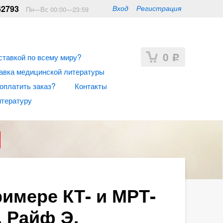
62793
Вход
Регистрация
Пн—Вс 00:00—23:59
0
ставкой по всему миру?
Р
авка медицинской литературы
 оплатить заказ?
Контакты
итературу
имере КТ- и МРТ-
, Райф Э.