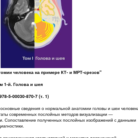
томии человека на примере КТ- и МРТ-срезов"
м 1-й. Голова и шея
978-5-00030-870-7 (т. 1)
основные сведения о нормальной анатомии головы и шеи человек
таты современных послойных методов визуализации —
и. Сопоставление полученных послойных изображений с данными
иагностики.
о занимающихся компьютерной и магнитно-резонансной