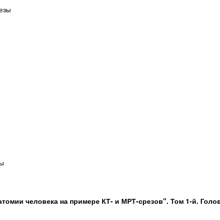
езы
ы
томии человека на примере КТ- и МРТ-срезов". Том 1-й. Голо