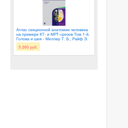
Атлас секционной анатомии человека
на примере КТ- и МРТ-срезов Том 1-й.
Голова и шея - Меллер Т. Б., Райф Э.
5 260 руб.