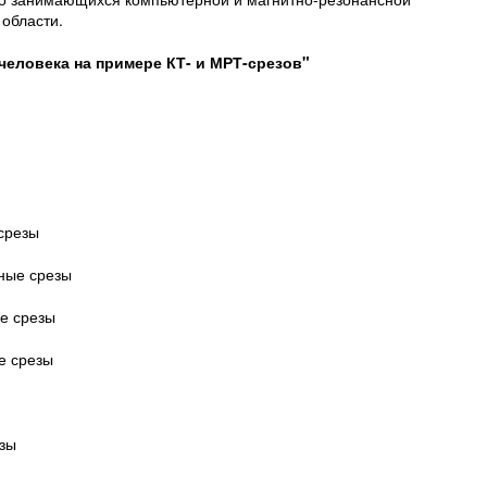
области.
человека на примере КТ- и МРТ-срезов"
срезы
ьные срезы
е срезы
е срезы
зы